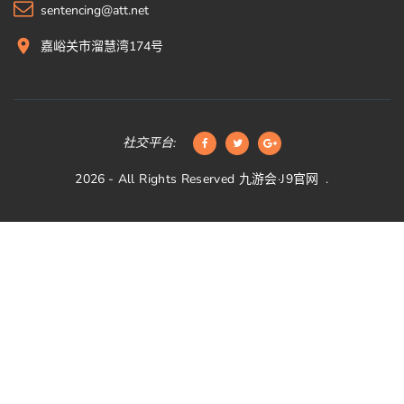
sentencing@att.net
嘉峪关市溜慧湾174号
社交平台:
2026
- All Rights Reserved
九游会·J9官网
.