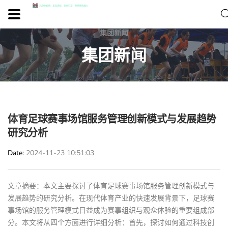
集团新闻
体育足球赛事场馆服务管理创新模式与发展趋势
研究分析
Date
2024-11-23 10:51:03
文章摘要：本文主要探讨了体育足球赛事场馆服务管理创新模式与
发展趋势的研究分析。在现代体育产业的快速发展背景下，足球赛
事场馆的服务管理模式日益成为赛事组织与观众体验的重要组成部
分。本文将从四个方面进行详细分析：首先，探讨如何通过科技创