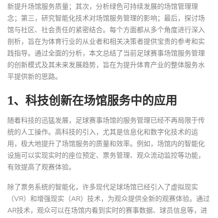
新提升场馆服务质量；其次，分析绿色可持续发展的场馆管理理
念；第三，研究智能化技术对场馆服务管理的影响；最后，探讨场
馆与社区、社会责任的紧密结合。每个方面都从多个角度进行深入
剖析，旨在为体育行业的从业者和相关决策者提供宝贵的参考和实
践指导。通过全面的分析，本文总结了当前足球赛事场馆服务管理
的创新模式及其未来发展趋势，旨在为提升体育产业的整体服务水
平提供新的思路。
1、科技创新在场馆服务中的应用
随着科技的迅猛发展，足球赛事场馆的服务管理已经不再局限于传
统的人工操作。高科技的引入，尤其是信息化和数字化技术的运
用，极大地提升了场馆服务的质量和效率。例如，场馆内的智能化
设施可以实现实时的座位预定、票务管理、观众流动监控等功能，
有效提高了观赛体验。
除了票务系统的智能化，许多现代足球场馆已经引入了虚拟现实
（VR）和增强现实（AR）技术，为观众提供全新的观赛体验。通过
AR技术，观众可以在场馆内看到实时的赛事数据、球员信息等，进