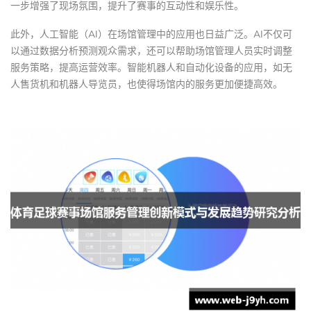
一步增强了现场氛围，提升了赛事的互动性和娱乐性。
此外，人工智能（AI）在场馆管理中的应用也日益广泛。AI不仅可
以通过数据分析预测观众需求，还可以帮助场馆管理人员实时调整
服务策略，提高运营效率。智能机器人和自动化设备的应用，如无
人售货机和机器人导览员，也使得场馆内的服务更加便捷高效。