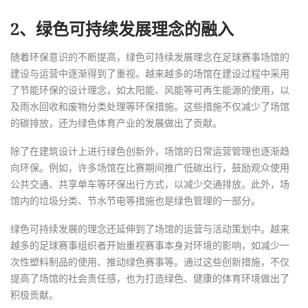
2、绿色可持续发展理念的融入
随着环保意识的不断提高，绿色可持续发展理念在足球赛事场馆的
建设与运营中逐渐得到了重视。越来越多的场馆在建设过程中采用
了节能环保的设计理念，如太阳能、风能等可再生能源的使用，以
及雨水回收和废物分类处理等环保措施。这些措施不仅减少了场馆
的碳排放，还为绿色体育产业的发展做出了贡献。
除了在建筑设计上进行绿色创新外，场馆的日常运营管理也逐渐趋
向环保。例如，许多场馆在比赛期间推广低碳出行，鼓励观众使用
公共交通、共享单车等环保出行方式，以减少交通排放。此外，场
馆内的垃圾分类、节水节电等措施也是绿色管理的一部分。
绿色可持续发展的理念还延伸到了场馆的运营与活动策划中。越来
越多的足球赛事组织者开始重视赛事本身对环境的影响，如减少一
次性塑料制品的使用、推动绿色赛事等。通过这些创新措施，不仅
提高了场馆的社会责任感，也为打造绿色、健康的体育环境做出了
积极贡献。