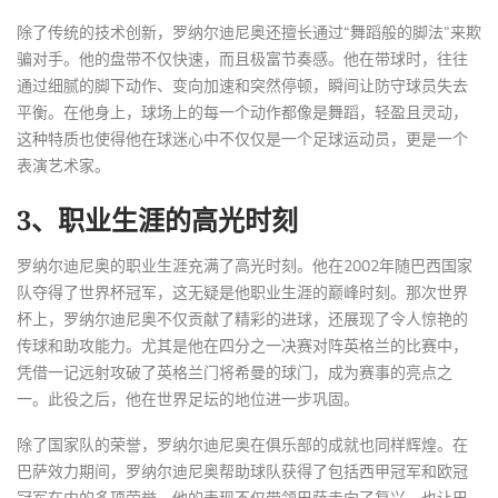
除了传统的技术创新，罗纳尔迪尼奥还擅长通过“舞蹈般的脚法”来欺
骗对手。他的盘带不仅快速，而且极富节奏感。他在带球时，往往
通过细腻的脚下动作、变向加速和突然停顿，瞬间让防守球员失去
平衡。在他身上，球场上的每一个动作都像是舞蹈，轻盈且灵动，
这种特质也使得他在球迷心中不仅仅是一个足球运动员，更是一个
表演艺术家。
3、职业生涯的高光时刻
罗纳尔迪尼奥的职业生涯充满了高光时刻。他在2002年随巴西国家
队夺得了世界杯冠军，这无疑是他职业生涯的巅峰时刻。那次世界
杯上，罗纳尔迪尼奥不仅贡献了精彩的进球，还展现了令人惊艳的
传球和助攻能力。尤其是他在四分之一决赛对阵英格兰的比赛中，
凭借一记远射攻破了英格兰门将希曼的球门，成为赛事的亮点之
一。此役之后，他在世界足坛的地位进一步巩固。
除了国家队的荣誉，罗纳尔迪尼奥在俱乐部的成就也同样辉煌。在
巴萨效力期间，罗纳尔迪尼奥帮助球队获得了包括西甲冠军和欧冠