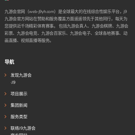
九游会官网（web-j9yh.com）是全球最大的在线综合性娱乐平台，j9
九游会官方网站在赞助和服务覆盖方面遥遥领先于其他同行，每天为
您提供近千场精彩体育赛事。 包括九游会真人、九游会棋牌、九游会
彩票、九游会电竞、九游会百家乐、九游会电子、全球各地赛事、动
画直播、视频直播等服务。
导航
发现九游会
·J9
项目展示
集团新闻
服务类型
联络J9九游会