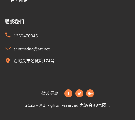
官方网站
联系我们
13594780451
sentencing@att.net
嘉峪关市溜慧湾174号
社交平台:
2026
- All Rights Reserved
九游会·J9官网
.