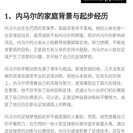
1、内马尔的家庭背景与起步经历
内马尔出生在巴西的圣保罗，家庭背景并不富裕。他的父亲也是一
位足球运动员，虽然成就不如内马尔的辉煌，但对内马尔的影响却
深远。内马尔的父亲从小就教导他要脚踏实地，努力拼搏，不断追
求更高的目标。正是因为有父亲的支持与鼓励，内马尔从小就对足
球产生了浓厚的兴趣，并开始了自己的足球梦想。
内马尔的早期训练充满了艰辛与挑战。家境贫困的他，几乎没有足
够的资源去接受专业的足球训练，但他从未放弃。在街头的空地
上，内马尔凭借着自己的天赋与努力，逐渐展现出了超凡的球技。
在那里，他不仅学会了如何控制足球，还通过与小伙伴们的比赛提
高了自己的比赛意识。可以说，正是这种自我训练和不懈努力，成
就了他日后在职业足球道路上的辉煌。
内马尔的足球梦想起初并不被周围的人看好。然而，他凭借着自己
的不懈努力，在巴西的一些小型足球俱乐部中逐步崭露头角。通过
这些艰苦的训练与比赛经验，内马尔逐渐积累了足球技术，并在年