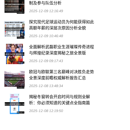
制及参与队伍分析
2025-12-09 12:16:49
探究现代足球运动员为何能获得如此
高额年薪的深层次原因分析全貌
2025-12-09 10:46:48
全面解析武磊职业生涯璀璨传奇进程
与辉煌纪录深度揭秘之旅全景版
2025-12-09 09:17:43
欧冠与欧联第三名巅峰对决胜负走势
全景深度前瞻权威解析报告汇总
2025-12-08 13:48:34
揭秘冬窗转会开启时间与规则全解
析：你必须知道的关键点全指南篇
2025-12-08 12:19:50