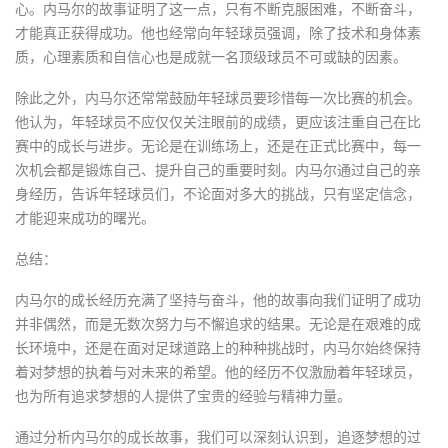
心。内马尔的故事证明了这一点，只有不断克服困难，不断奋斗，
才能真正获得成功。他也经常向年轻球员强调，除了技术和身体素
质，心理素质和自信心也是成就一名顶级球员不可或缺的因素。
除此之外，内马尔还常常鼓励年轻球员要珍惜每一次比赛的机会。
他认为，年轻球员不应仅仅关注眼前的成绩，更应该注重自己在比
赛中的成长与进步。无论是在训练场上，还是在正式比赛中，每一
次机会都是锻炼自己、提升自己的重要时刻。内马尔通过自己的亲
身经历，告诉年轻球员们，不论面对多大的挑战，只有坚定信念，
才能迎来成功的曙光。
总结：
内马尔的成长经历充满了坚持与奋斗，他的故事向我们证明了成功
并非偶然，而是无数次努力与不懈追求的结果。无论是在艰难的成
长环境中，还是在面对足球道路上的种种挑战时，内马尔始终保持
着对梦想的执着与对未来的希望。他的经历不仅激励着年轻球员，
也为所有追求梦想的人提供了宝贵的经验与精神力量。
通过分析内马尔的成长故事，我们可以深刻认识到，追逐梦想的过