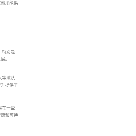
其他顶级俱
。特别是
发展。
大等球队
提升提供了
是在一些
健康和可持