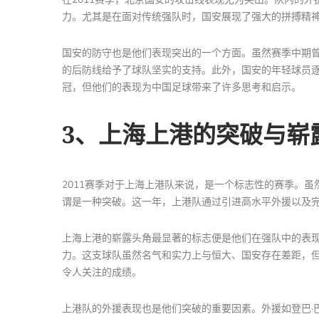
力。尤其是在面对传统强队时，国安展现了强大的拼搏精
国安的防守也是他们表现突出的一个方面。虽然赛季中期
的后防线给予了球队坚实的支持。此外，国安的年轻球员
冠，但他们的表现为中国足球带来了许多思考和启示。
3、上海上港的突破与崭
2011赛季对于上海上港队来说，是一个标志性的赛季。虽
谓是一种突破。这一年，上港队通过引进高水平外援以及
上海上港的崭露头角最显著的标志便是他们在强队中的表
力。这支球队虽然名气和实力上与恒大、国安存在差距，
令人关注的成绩。
上港队的外援表现也是他们突破的重要因素。外援如登巴·