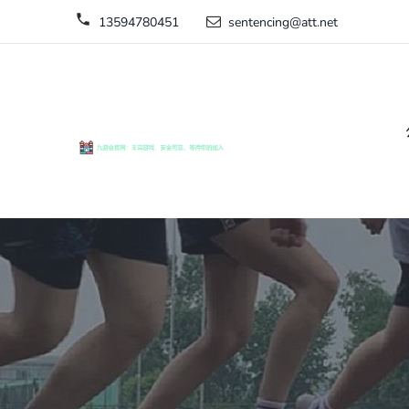
13594780451
sentencing@att.net