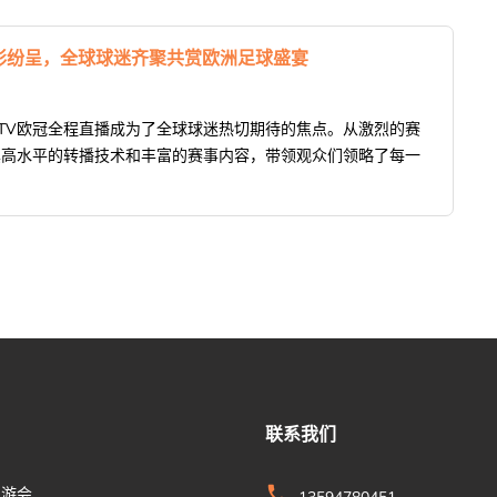
精彩纷呈，全球球迷齐聚共赏欧洲足球盛宴
TV欧冠全程直播成为了全球球迷热切期待的焦点。从激烈的赛
其高水平的转播技术和丰富的赛事内容，带领观众们领略了每一
联系我们
九游会