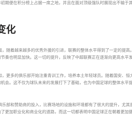
季初期便在积分榜上占据一席之地，并且在面对顶级强队时展现出不输于
变化
方面，随着越来越多的优秀外援的引进，联赛的整体水平得到了一定的提高
的节奏也明显加快。这一切的提升，反映了中超联赛正在逐渐向更高水平
例如，更多的俱乐部开始注重青训工作，培养本土年轻球员。随着国安、恒
的机会。这不仅为球队未来的发展打下了基础，也为中国足球的整体水平
些俱乐部和赞助商的投入，比赛场地的设施和环境都有了很大的提升，尤其
向了更加职业化和商业化的道路，而这一切都表明中国足球正在朝着更加