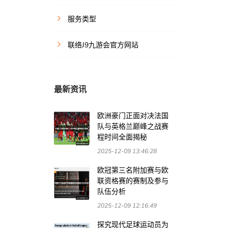
服务类型
联络J9九游会官方网站
最新资讯
欧洲豪门正面对决法国
队与英格兰巅峰之战赛
程时间全面揭秘
2025-12-09 13:46:28
欧冠第三名附加赛与欧
联资格赛的赛制及参与
队伍分析
2025-12-09 12:16:49
探究现代足球运动员为