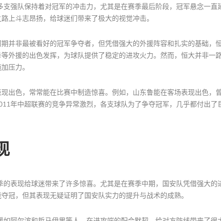
，多支强队保持着对冠军的冲击力，尤其是在赛季最后阶段，冠军悬念一直
之路上斗志昂扬，给球迷们带来了极大的视觉冲击。
初期并非最被看好的冠军争夺者，但凭借强大的外援阵容和扎实的基础，
卡等外援的出色发挥，为球队提供了稳定的进攻火力。然而，恒大并非一
施加压力。
表现出色，常常能在比赛中制造惊喜。例如，山东鲁能在客场表现出色，
011年中超联赛的竞争异常激烈，各支球队为了争夺冠军，几乎都付出了
现
赛季的表现给球迷带来了许多惊喜。尤其是在赛季中期，国安队凭借强大的
能夺冠，但其表现无疑证明了国安队实力的提升与战术的成熟。
外援如阿尔滨和哲马伊里等人，在进攻端的配合默契，给对方防线带来了很