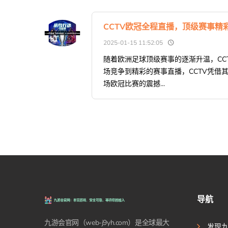
CCTV欧冠全程直播，顶级赛事
2025-01-15 11:52:05
随着欧洲足球顶级赛事的逐渐升温，CC
场竞争到精彩的赛事直播，CCTV凭借
场欧冠比赛的震撼...
导航
九游会官网（web-j9yh.com）是全球最大
发现