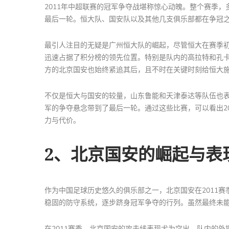
2011年中超联赛的冠军争夺战堪称惊心动魄。整个赛季
最后一轮。恒大队、国安队以及其他几支俱乐部都在争冠
最引人注目的无疑是广州恒大队的崛起，尽管恒大在赛季
迅速占据了积分榜的领先位置。特别是队内的高拉特和孔
方的北京国安也始终紧追其后，且不时在关键时刻给恒大
不仅是恒大与国安的较量，山东鲁能和天津泰达等队伍也
军的争夺悬念带到了最后一轮。通过这些比赛，可以看出2
力与代价。
2、北京国安的崛起与表
作为中国足球历史悠久的俱乐部之一，北京国安在2011
稳固的防守系统，逐步跻身冠军争夺的行列。虽然最终未
在2011赛季，北京国安的攻击线表现尤为突出。队内的