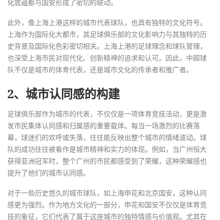
化底蕴都与国安形成了密切的联动。
此外，像上海上港这样的城市代表球队，也具有独特的文化符号。
上海作为国际化大都市，其足球俱乐部的文化影响力与其独特的历
史背景及国际化色彩密切相关。上海上港的足球理念和球队管理，
也深受上海市民对现代化、创新精神的追求和认可。因此，中超球
队不仅是城市的体育代表，还是城市文化的传承者和推广者。
2、城市认同感的构建
足球俱乐部作为城市的代表，不仅仅是一项体育竞技活动，更是激
发市民集体认同感和归属感的重要载体。每当一场激烈的比赛落
幕，球迷们的欢呼或失落，往往能反映出整个城市的情绪波动。球
队的成功往往被看作是城市精神和实力的体现。例如，当广州恒大
获得亚洲冠军时，整个广州的市民都感受到了荣耀，这种荣耀感也
提升了他们的城市认同感。
对于一些历史悠久的城市球队，如上海申花和北京国安，这种认同
感更为强烈。作为地方文化的一部分，申花和国安不仅仅是体育竞
技的象征，它们代表了属于这座城市的独特情感与价值观。尤其在