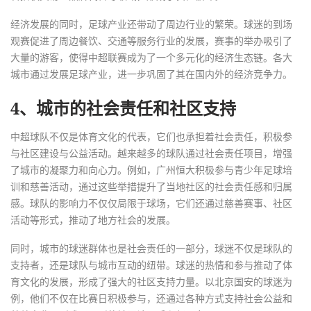
经济发展的同时，足球产业还带动了周边行业的繁荣。球迷的到场
观赛促进了周边餐饮、交通等服务行业的发展，赛事的举办吸引了
大量的游客，使得中超联赛成为了一个多元化的经济生态链。各大
城市通过发展足球产业，进一步巩固了其在国内外的经济竞争力。
4、城市的社会责任和社区支持
中超球队不仅是体育文化的代表，它们也承担着社会责任，积极参
与社区建设与公益活动。越来越多的球队通过社会责任项目，增强
了城市的凝聚力和向心力。例如，广州恒大积极参与青少年足球培
训和慈善活动，通过这些举措提升了当地社区的社会责任感和归属
感。球队的影响力不仅仅局限于球场，它们还通过慈善赛事、社区
活动等形式，推动了地方社会的发展。
同时，城市的球迷群体也是社会责任的一部分，球迷不仅是球队的
支持者，还是球队与城市互动的纽带。球迷的热情和参与推动了体
育文化的发展，形成了强大的社区支持力量。以北京国安的球迷为
例，他们不仅在比赛日积极参与，还通过各种方式支持社会公益和