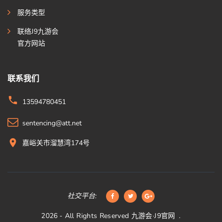
服务类型
联络J9九游会
官方网站
联系我们
13594780451
sentencing@att.net
嘉峪关市溜慧湾174号
社交平台:
2026
- All Rights Reserved
九游会·J9官网
.