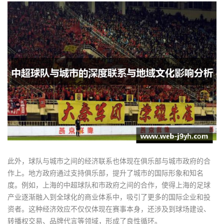
此外，球队与城市之间的经济联系也体现在俱乐部与城市政府的合
作上。地方政府通过支持俱乐部，提升了城市的国际形象和知名
度。例如，上海的中超球队和市政府之间的合作，使得上海的足球
产业逐渐融入到全球化的商业体系中，吸引了更多的国际企业和投
资者。这种经济效应不仅仅体现在赛事本身，还涉及到球场建设、
转播权交易、品牌代言等领域，形成了良性循环。