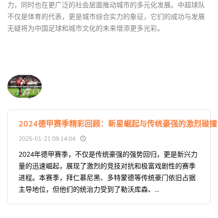
力，同时也在更广泛的社会层面推动城市的多元化发展。中超球队
不仅是体育的代表，更是城市综合实力的象征，它们的成功与发展
无疑将为中国足球和城市文化的未来增添更多光彩。
2024德甲赛季精彩回顾：新星崛起与传统豪强的激烈碰撞
2025-01-21 09:14:04
2024年德甲赛季，不仅是传统豪强的强势回归，更是新兴力
量的迅速崛起，展现了激烈的竞技对抗和极富戏剧性的赛季
进程。本赛季，拜仁慕尼黑、多特蒙德等传统豪门依旧占据
主导地位，但他们的统治力受到了勒沃库森、...