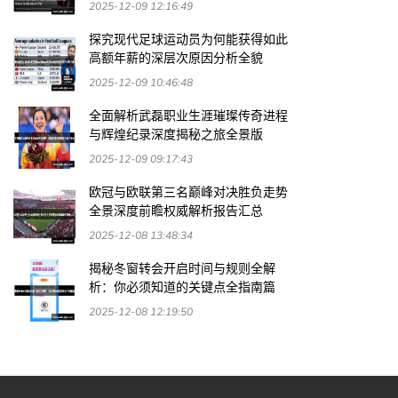
2025-12-09 12:16:49
探究现代足球运动员为何能获得如此
高额年薪的深层次原因分析全貌
2025-12-09 10:46:48
全面解析武磊职业生涯璀璨传奇进程
与辉煌纪录深度揭秘之旅全景版
2025-12-09 09:17:43
欧冠与欧联第三名巅峰对决胜负走势
全景深度前瞻权威解析报告汇总
2025-12-08 13:48:34
揭秘冬窗转会开启时间与规则全解
析：你必须知道的关键点全指南篇
2025-12-08 12:19:50