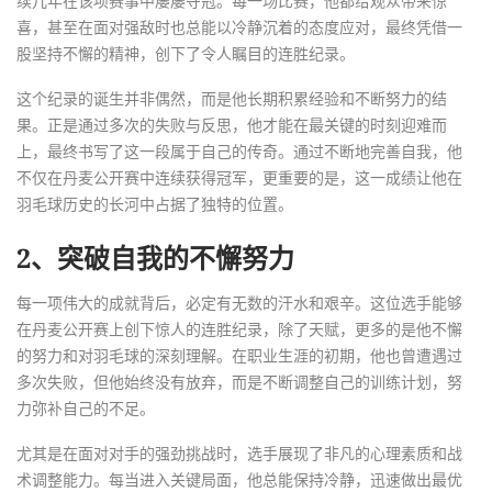
续几年在该项赛事中屡屡夺冠。每一场比赛，他都给观众带来惊
喜，甚至在面对强敌时也总能以冷静沉着的态度应对，最终凭借一
股坚持不懈的精神，创下了令人瞩目的连胜纪录。
这个纪录的诞生并非偶然，而是他长期积累经验和不断努力的结
果。正是通过多次的失败与反思，他才能在最关键的时刻迎难而
上，最终书写了这一段属于自己的传奇。通过不断地完善自我，他
不仅在丹麦公开赛中连续获得冠军，更重要的是，这一成绩让他在
羽毛球历史的长河中占据了独特的位置。
2、突破自我的不懈努力
每一项伟大的成就背后，必定有无数的汗水和艰辛。这位选手能够
在丹麦公开赛上创下惊人的连胜纪录，除了天赋，更多的是他不懈
的努力和对羽毛球的深刻理解。在职业生涯的初期，他也曾遭遇过
多次失败，但他始终没有放弃，而是不断调整自己的训练计划，努
力弥补自己的不足。
尤其是在面对对手的强劲挑战时，选手展现了非凡的心理素质和战
术调整能力。每当进入关键局面，他总能保持冷静，迅速做出最优