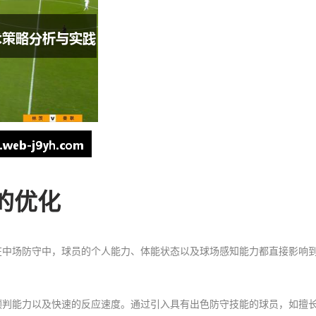
的优化
在中场防守中，球员的个人能力、体能状态以及球场感知能力都直接影响
。
预判能力以及快速的反应速度。通过引入具有出色防守技能的球员，如擅