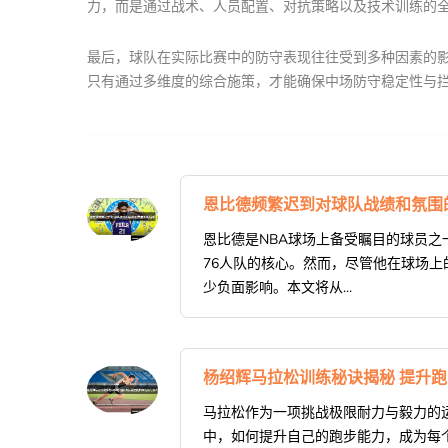
力，而是通过战术、人员配置、对抗策略以及技术训练的
最后，球队在实际比赛中的防守表现往往受到多种因素的
只有通过多维度的综合施策，才能确保中场防守稳定性与
恩比德频繁迟到对球队战绩和氛围
恩比德是NBA球场上备受瞩目的球员
76人队的核心。然而，尽管他在球场
少负面影响。本文将从...
杨绍辉马拉松训练秘诀揭秘 提升
马拉松作为一项挑战极限耐力与毅力的
中，如何提升自己的跑步能力，成为每