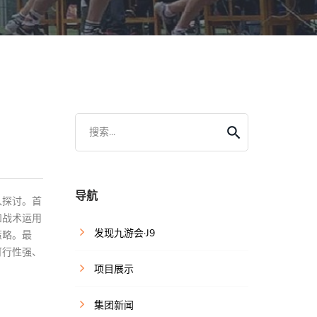
搜索...
导航
入探讨。首
和战术运用
发现九游会·J9
策略。最
可行性强、
项目展示
集团新闻