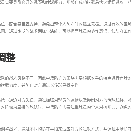
球员需要具备良好的视野和传球能力，能够在成功拦截后快速组织进攻，
站位与配合要相互支持，避免出现个人防守时的孤立无援。通过有效的区
空间。通过定期的战术训练与演练，可以提高球员的协作意识，使防守工
调整
球队的战术风格不同，因此中场防守的策略需要根据对手的特点进行有针
的拦截力度，并防止对方通过长传球寻找空档。
逼抢与逼迫对方失误。通过加强对球员的逼抢以及抑制对方的传球线路，
，对阵较为直接的球队时，中场防守需要注重球员的个人对抗能力，避免
活调整战术，通过不同的防守手段来适应对方的进攻方式，并保证中场防