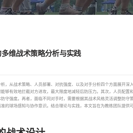
的多维战术策略分析与实践
分析，从战术策略、人员部署、对抗强度、以及对手分析四个方面展开深
保能够有效地拦截对方进攻，最大限度地减轻后防压力。其次，人员配置
体防守强度。再者，面临不同对手时，需要根据其战术风格灵活调整防守
精准的球场感知与协作意识。结合理论与实践，本文旨在为教练团队提供
的战术设计