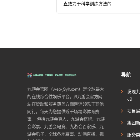
直致力于科学训练方法的...
导航
九游会官网（web-j9yh.com）是全球最大
发现
的在线综合性娱乐平台，j9九游会官方网
·J9
站在赞助和服务覆盖方面遥遥领先于其他
项目
同行，每天为您提供近千场精彩体育赛
事。 包括九游会真人、九游会棋牌、九游
集团
会彩票、九游会电竞、九游会百家乐、九
游会电子、全球各地赛事、动画直播、视
服务