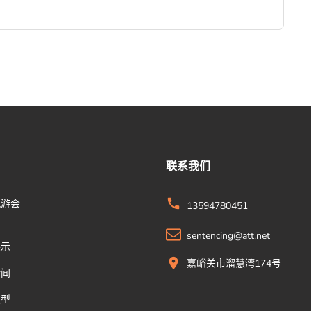
联系我们
九游会
13594780451
sentencing@att.net
展示
嘉峪关市溜慧湾174号
新闻
类型