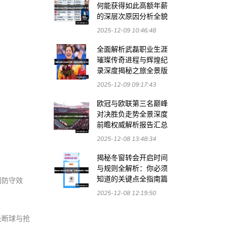
何能获得如此高额年薪
的深层次原因分析全貌
2025-12-09 10:46:48
全面解析武磊职业生涯
璀璨传奇进程与辉煌纪
录深度揭秘之旅全景版
2025-12-09 09:17:43
欧冠与欧联第三名巅峰
对决胜负走势全景深度
前瞻权威解析报告汇总
2025-12-08 13:48:34
揭秘冬窗转会开启时间
与规则全解析：你必须
知道的关键点全指南篇
到防守效
2025-12-08 12:19:50
长断球与抢