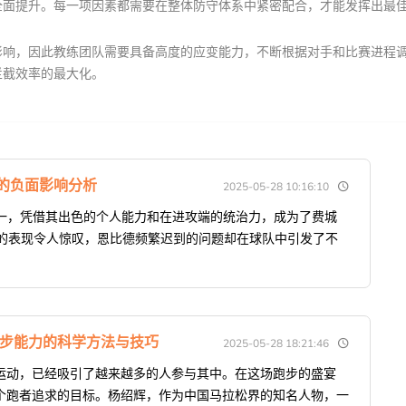
全面提升。每一项因素都需要在整体防守体系中紧密配合，才能发挥出最
影响，因此教练团队需要具备高度的应变能力，不断根据对手和比赛进程
拦截效率的最大化。
的负面影响分析
2025-05-28 10:16:10
之一，凭借其出色的个人能力和在进攻端的统治力，成为了费城
上的表现令人惊叹，恩比德频繁迟到的问题却在球队中引发了不
跑步能力的科学方法与技巧
2025-05-28 18:21:46
运动，已经吸引了越来越多的人参与其中。在这场跑步的盛宴
个跑者追求的目标。杨绍辉，作为中国马拉松界的知名人物，一