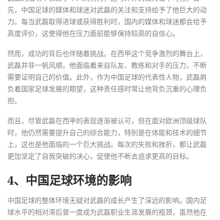
先，中国足球的媒体和球迷对武磊的关注和支持给予了他巨大的动
力。每当武磊取得进球或获得胜利时，国内的媒体和球迷都会给予
高度评价，这使得他在压力面前能够保持较高的自信心。
然而，成功的背后也伴随着挑战。在西甲这个竞争激烈的舞台上，
武磊并非一帆风顺。他面临着来自队友、教练和对手的压力，不断
需要证明自己的价值。此外，作为中国足球的代表性人物，武磊肩
负着国家足球发展的期望，这种责任感时常让他背负沉重的心理负
担。
而且，尽管武磊在西甲的表现逐渐被认可，但在面对欧洲顶级球队
时，他仍然需要提升自己的综合能力，特别是在体能和技术的细节
上，这也是他面临的一个巨大挑战。每次的失败和挫折，都让武磊
更加坚定了自我突破的决心，促使他不断去追求更高的目标。
4、中国足球环境的影响
中国足球的整体环境无疑对武磊的成长产生了深远的影响。国内足
球水平的相对滞后曾一度成为武磊职业生涯发展的瓶颈，虽然他在