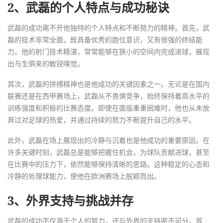
2、武磊的个人特点与成功秘诀
武磊的成功离不开他独特的个人特点和不断努力的精神。首先，武
磊的技术非常全面，既具备优秀的跑位意识，又有很强的终结能
力。他的射门技术精湛，常常能够在狭小的空间内完成进球，展现
出与生俱来的敏锐嗅觉。
其次，武磊的拼搏精神也是他成功的关键因素之一。无论是在国内
联赛还是在西甲赛场上，武磊从不畏惧竞争，始终保持着高水平的
训练强度和积极的比赛态度。即使在面临重重困难时，他也从未放
弃过对足球的热爱，并通过持续的努力不断提升自己的水平。
此外，武磊在场上展现出的冷静与沉着也是他成功的重要原因。在
许多关键时刻，武磊总是能够把握住机会，为球队贡献进球，甚至
在比赛中的压力下，依然能够保持清晰的思路。这种稳定的心态和
冷静的处理球能力，使他在欧洲赛场上脱颖而出。
3、外界支持与挑战并存
武磊的成功不仅源于个人的努力，还与外界的支持密不可分。首