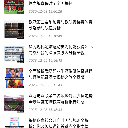
峰之战赛程时间全面揭秘
2025-12-09 13:46:28
欧冠第三名附加赛与欧联资格赛的赛
制及参与队伍分析
2025-12-09 12:16:49
探究现代足球运动员为何能获得如此
高额年薪的深层次原因分析全貌
2025-12-09 10:46:48
全面解析武磊职业生涯璀璨传奇进程
与辉煌纪录深度揭秘之旅全景版
2025-12-09 09:17:43
欧冠与欧联第三名巅峰对决胜负走势
全景深度前瞻权威解析报告汇总
2025-12-08 13:48:34
揭秘冬窗转会开启时间与规则全解
析：你必须知道的关键点全指南篇