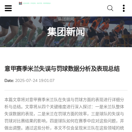
集团新闻
意甲赛季米兰失误与罚球数据分析及表现总结
Date
2025-07-24 19:01:07
本篇文章将对意甲赛季米兰队在失误与罚球方面的表现进行详细分
析与总结。文章将从四个关键维度进行深入探讨：一是米兰队整体
失误数据的表现，二是米兰在罚球方面的效率，三是球队的失误与
罚球对比赛结果的影响，四是球队如何在赛季中应对这些问题，并
做出调整。通过这些分析，本文不仅会呈现米兰队在这些领域的统