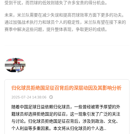
受到干扰，而罚球的低效则错失了许多宝贵的得分机会。
未来，米兰队需要在减少失误和提高罚球效率方面下更多的功夫。
通过加强战术执行力和球员个人的稳定性，米兰队有望在接下来的
赛季中解决这些问题，提升整体表现，争取更好的成绩。
归化球员拒绝国足征召背后的深层动因及其影响分析
2025-07-24 14:38:06
随着中国足球日益依赖归化球员，一些曾经被寄予厚望的外
籍球员却选择拒绝国足的征召，这一现象引发了广泛的关注
与讨论。归化球员拒绝国足征召背后，涉及到政治、文化、
个人利益等多重因素。本文将从归化球员的个人选...