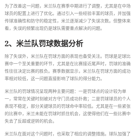
为了改善这一问题，米兰队在赛季中期进行了调整，尤其是在中场
球员的配置上进行了优化。通过引入一些经验丰富的球员，并加强
传球准确性和防守的稳定性，米兰逐渐减少了失误次数。但整体来
看，失误的频繁出现仍是球队需要重点解决的问题。
2、米兰队罚球数据分析
除了失误外，米兰队在罚球方面的表现也备受关注。罚球是足球比
赛中一个至关重要的环节，尤其是在比赛接近尾声时，罚球的准确
性往往决定比赛的胜负。赛季数据显示，米兰队在罚球方面的成功
率相对较低，这一问题直接影响了球队的得分能力。
米兰队的罚球情况呈现两种主要问题：一是罚球点的设计较为单
一，常常在关键时刻被对方守门员成功扑救；二是罚球球员的个人
表现不稳定，部分关键球员的罚球命中率较低。尤其是在一些紧张
的比赛中，米兰未能在罚球时抓住机会，这使得他们在一些比赛中
失去了反超或逆转的机会。
米兰队在面对这个问题时，也采取了相应的调整措施。球队加强了