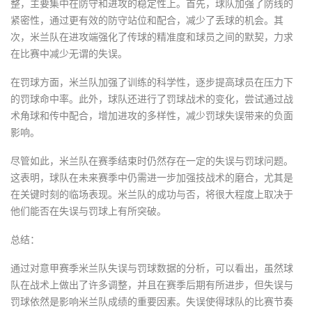
整，主要集中在防守和进攻的稳定性上。首先，球队加强了防线的
紧密性，通过更有效的防守站位和配合，减少了丢球的机会。其
次，米兰队在进攻端强化了传球的精准度和球员之间的默契，力求
在比赛中减少无谓的失误。
在罚球方面，米兰队加强了训练的科学性，逐步提高球员在压力下
的罚球命中率。此外，球队还进行了罚球战术的变化，尝试通过战
术角球和传中配合，增加进攻的多样性，减少罚球失误带来的负面
影响。
尽管如此，米兰队在赛季结束时仍然存在一定的失误与罚球问题。
这表明，球队在未来赛季中仍需进一步加强技战术的磨合，尤其是
在关键时刻的临场表现。米兰队的成功与否，将很大程度上取决于
他们能否在失误与罚球上有所突破。
总结：
通过对意甲赛季米兰队失误与罚球数据的分析，可以看出，虽然球
队在战术上做出了许多调整，并且在赛季后期有所进步，但失误与
罚球依然是影响米兰队成绩的重要因素。失误使得球队的比赛节奏