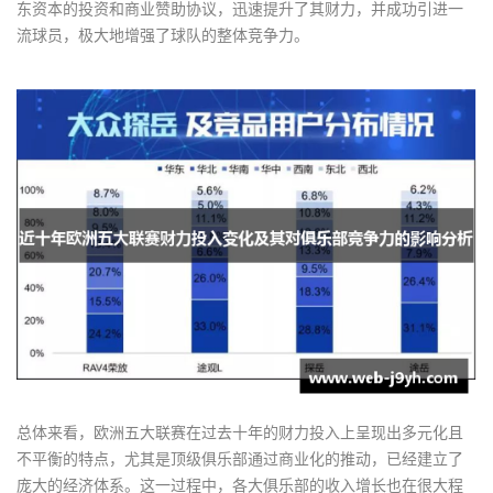
东资本的投资和商业赞助协议，迅速提升了其财力，并成功引进一
流球员，极大地增强了球队的整体竞争力。
总体来看，欧洲五大联赛在过去十年的财力投入上呈现出多元化且
不平衡的特点，尤其是顶级俱乐部通过商业化的推动，已经建立了
庞大的经济体系。这一过程中，各大俱乐部的收入增长也在很大程