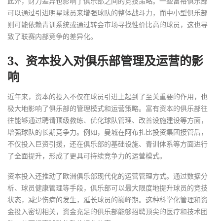
此外，财力差异也影响了俱乐部之间的竞技策略。一些富裕俱乐部
可以通过引进明星球员来增强球队的整体战斗力，而中小型俱乐部
则可能依赖青训系统或通过转会市场寻找性价比高的球员，这也导
致了联赛内部竞争的差异化。
3、资本投入对俱乐部管理及运营的影
响
近年来，资本的投入不仅在球员引进上起到了至关重要的作用，也
极大地影响了俱乐部的管理模式和运营策略。富有资本的俱乐部往
往能够通过聘请顶级教练、优化球队管理、改善设施建设等方面，
增强球队的长期竞争力。例如，曼城在阿布扎比投资集团接管后，
不仅投入巨资引援，还在俱乐部的基础设施、青训体系等方面进行
了全面提升，形成了更具可持续竞争力的运营模式。
资本投入还推动了欧洲俱乐部现代化的运营管理方式。通过数据分
析、球员健康管理等手段，俱乐部可以最大限度地提升球员的竞技
状态，减少伤病的发生，延长球员的巅峰期。这种科学化管理和资
金投入密切相关，资金充足的俱乐部能够招聘顶尖的医疗和技术团