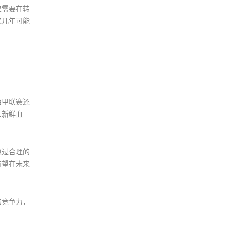
仅需要在转
来几年可能
西甲联赛还
入新鲜血
通过合理的
有望在未来
的竞争力，
。