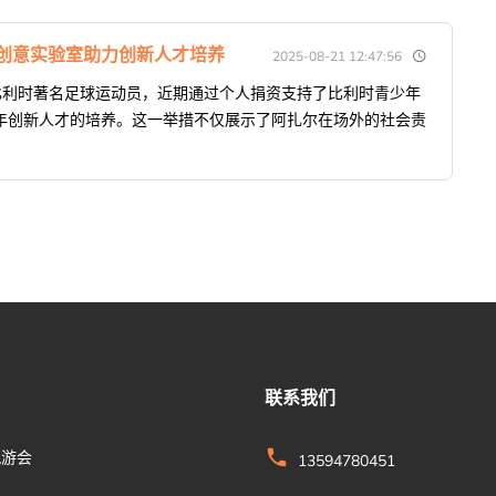
创意实验室助力创新人才培养
2025-08-21 12:47:56
d），比利时著名足球运动员，近期通过个人捐资支持了比利时青少年
年创新人才的培养。这一举措不仅展示了阿扎尔在场外的社会责
联系我们
九游会
13594780451