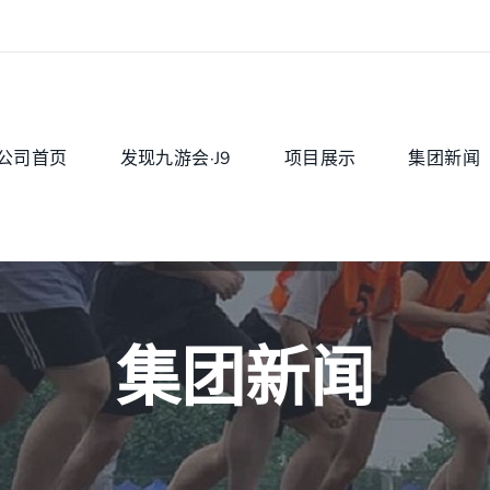
公司首页
发现九游会·J9
项目展示
集团新闻
集团新闻