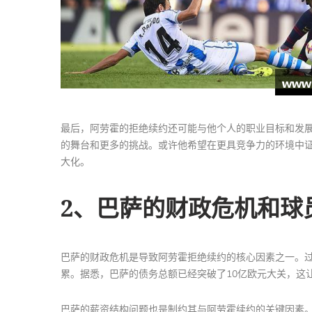
最后，阿劳霍的拒绝续约还可能与他个人的职业目标和发
的舞台和更多的挑战。或许他希望在更具竞争力的环境中
大化。
2、巴萨的财政危机和球
巴萨的财政危机是导致阿劳霍拒绝续约的核心因素之一。
累。据悉，巴萨的债务总额已经突破了10亿欧元大关，这
巴萨的薪资结构问题也是制约其与阿劳霍续约的关键因素