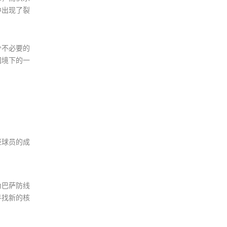
中出现了裂
少不必要的
困境下的一
轻球员的成
为巴萨防线
寻找新的核