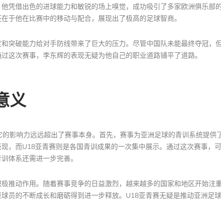
，他凭借出色的进球能力和敏锐的场上嗅觉，成功吸引了多家欧洲俱乐部
还在于他在比赛中的移动与配合，展现出了极高的足球智商。
度和突破能力给对手防线带来了巨大的压力。尽管中国队未能最终夺冠，
通过这次赛事，李东辉的表现无疑为他自己的职业道路铺平了道路。
意义
宴，它的影响力远远超出了赛事本身。首先，赛事为亚洲足球的青训系统提供
现，而U18亚青赛则是各国青训成果的一次集中展示。通过这次赛事，
青训体系还需进一步完善。
积极推动作用。随着赛事竞争的日益激烈，越来越多的国家和地区开始注
球员的不断成长和磨砺得到进一步释放。U18亚青赛无疑是推动亚洲足