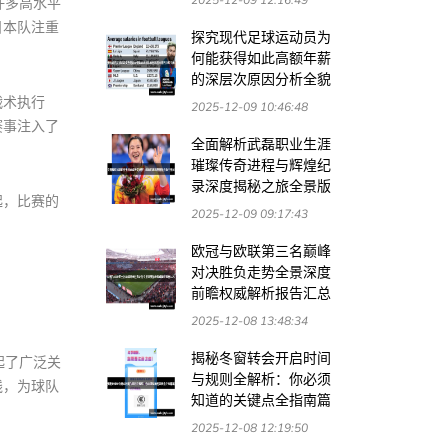
许多高水平
日本队注重
探究现代足球运动员为
何能获得如此高额年薪
的深层次原因分析全貌
战术执行
2025-12-09 10:46:48
赛事注入了
全面解析武磊职业生涯
璀璨传奇进程与辉煌纪
录深度揭秘之旅全景版
起，比赛的
2025-12-09 09:17:43
欧冠与欧联第三名巅峰
对决胜负走势全景深度
前瞻权威解析报告汇总
2025-12-08 13:48:34
揭秘冬窗转会开启时间
起了广泛关
与规则全解析：你必须
线，为球队
知道的关键点全指南篇
2025-12-08 12:19:50