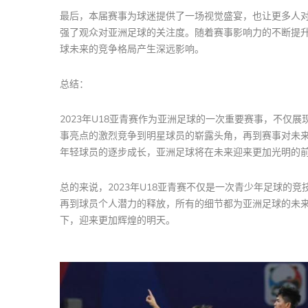
最后，本届赛事为球迷提供了一场视觉盛宴，也让更多人
强了观众对亚洲足球的关注度。随着赛事影响力的不断提
球未来的竞争格局产生深远影响。
总结：
2023年U18亚青赛作为亚洲足球的一次重要赛事，不
事亮点的激烈竞争到明星球员的崭露头角，再到赛事对未来
年轻球员的逐步成长，亚洲足球将在未来迎来更加光明的
总的来说，2023年U18亚青赛不仅是一次青少年足球
再到球员个人潜力的释放，所有的细节都为亚洲足球的未
下，迎来更加辉煌的明天。