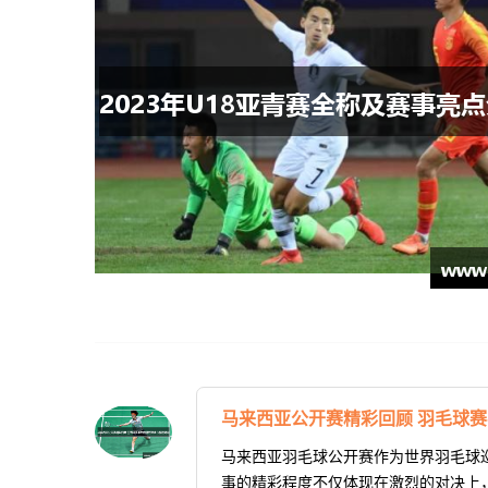
马来西亚公开赛精彩回顾 羽毛球
马来西亚羽毛球公开赛作为世界羽毛球
事的精彩程度不仅体现在激烈的对决上