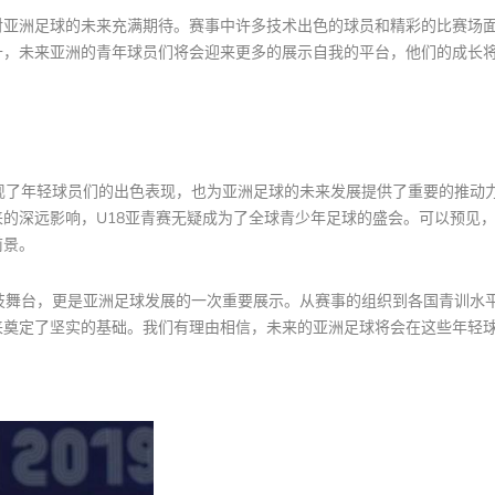
对亚洲足球的未来充满期待。赛事中许多技术出色的球员和精彩的比赛场
升，未来亚洲的青年球员们将会迎来更多的展示自我的平台，他们的成长
仅展现了年轻球员们的出色表现，也为亚洲足球的未来发展提供了重要的推动
的深远影响，U18亚青赛无疑成为了全球青少年足球的盛会。可以预见
前景。
的竞技舞台，更是亚洲足球发展的一次重要展示。从赛事的组织到各国青训水
来奠定了坚实的基础。我们有理由相信，未来的亚洲足球将会在这些年轻