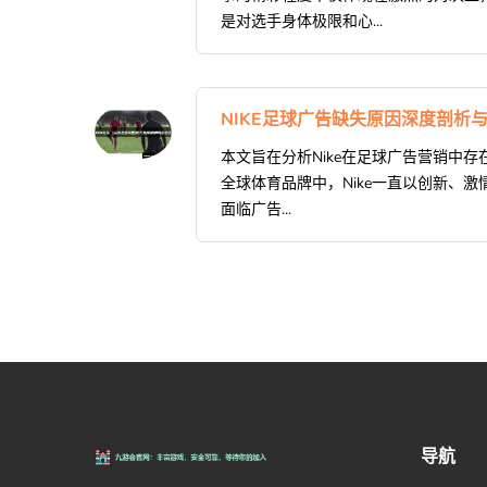
是对选手身体极限和心...
NIKE足球广告缺失原因深度剖析
本文旨在分析Nike在足球广告营销中
全球体育品牌中，Nike一直以创新、激
面临广告...
导航