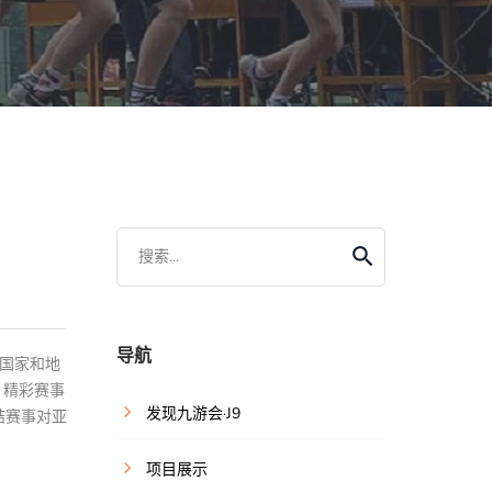
搜索...
导航
洲国家和地
、精彩赛事
发现九游会·J9
结赛事对亚
项目展示