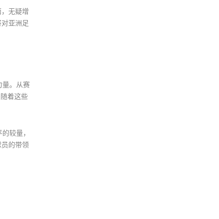
面，无疑增
将对亚洲足
力量。从赛
，随着这些
平的较量，
球员的带领