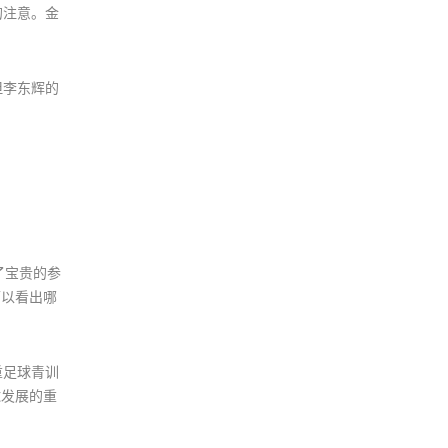
的注意。金
但李东辉的
了宝贵的参
可以看出哪
重足球青训
球发展的重