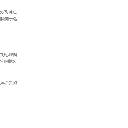
玩家对角色
加倾向于选
家的心理偏
求和剧情发
故事背景的