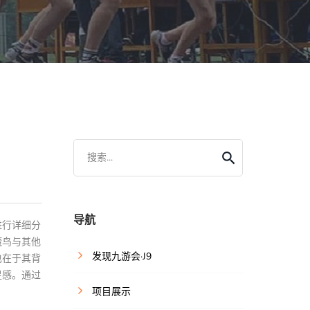
搜索...
导航
进行详细分
魔鸟与其他
发现九游会·J9
也在于其背
足感。通过
项目展示