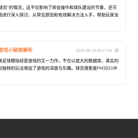
不到球员”的情况，这不仅影响了转会操作和球队建设的节奏，还可
题进行深入探讨，从常见原因和有效解决方法入手，帮助玩家全
与游戏小秘密解析
2025-09-26 09:17:04
为经典足球模拟经营游戏的又一力作，不仅以庞大的数据库、真实的
独特的玩法增加了游戏的深度与乐趣。球员搜索是FM2021中