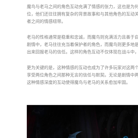
魔鸟与老马之间的角色互动充满了情感的张力，这也是为
位，他们还往往拥有复杂的背景故事和与其他角色的互动
者之间的情感纽带。
老马的性格通常是稳重和忠诚，而魔鸟则充满活力且善于
剧情中，老马往往充当着保护者的角色，而魔鸟则更多地
出来回报老马的信任。这样的角色互动不仅体现在战斗中
更为关键的是，这种情感的互动也成为了许多玩家对这两
享受两位角色之间那种无言的信任与默契。无论是剧情中
这种情感深度的互动使得魔鸟与老马的关系愈加牢固。