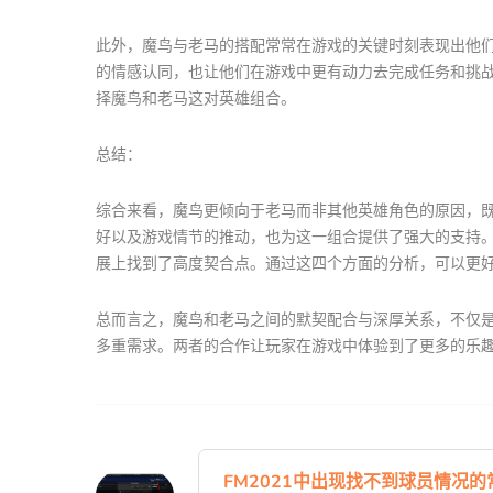
此外，魔鸟与老马的搭配常常在游戏的关键时刻表现出他
的情感认同，也让他们在游戏中更有动力去完成任务和挑
择魔鸟和老马这对英雄组合。
总结：
综合来看，魔鸟更倾向于老马而非其他英雄角色的原因，
好以及游戏情节的推动，也为这一组合提供了强大的支持
展上找到了高度契合点。通过这四个方面的分析，可以更
总而言之，魔鸟和老马之间的默契配合与深厚关系，不仅
多重需求。两者的合作让玩家在游戏中体验到了更多的乐
FM2021中出现找不到球员情况