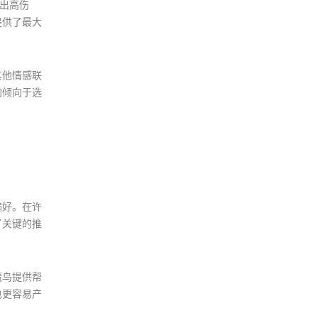
输出高伤
提供了最大
其他情感联
加倾向于选
偏好。在许
了关键的推
魔鸟提供帮
也更容易产