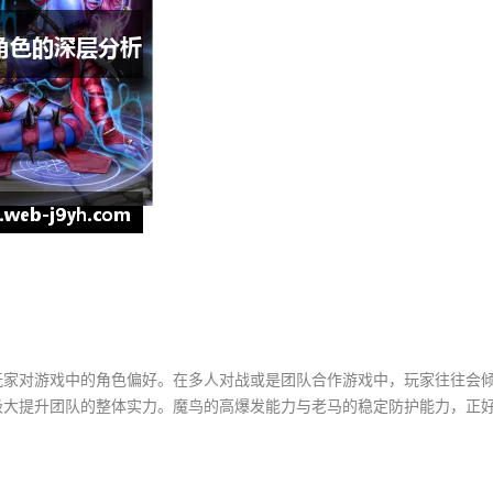
玩家对游戏中的角色偏好。在多人对战或是团队合作游戏中，玩家往往会
极大提升团队的整体实力。魔鸟的高爆发能力与老马的稳定防护能力，正