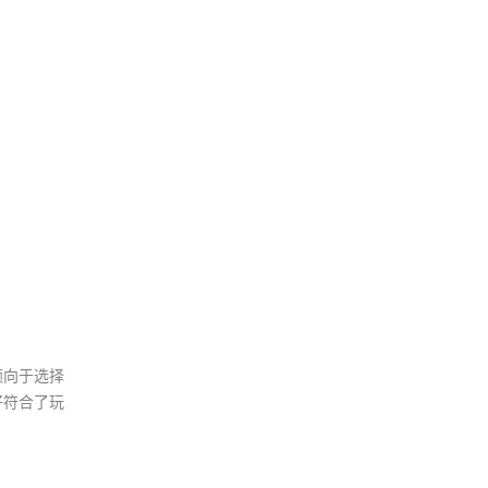
倾向于选择
好符合了玩