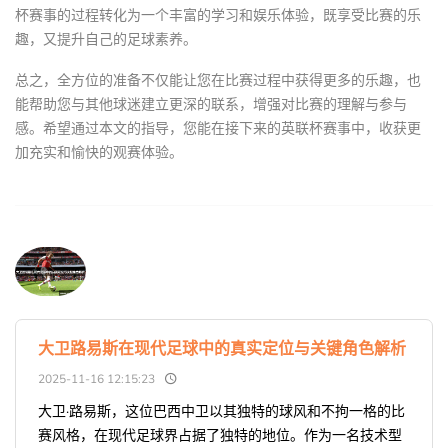
杯赛事的过程转化为一个丰富的学习和娱乐体验，既享受比赛的乐
趣，又提升自己的足球素养。
总之，全方位的准备不仅能让您在比赛过程中获得更多的乐趣，也
能帮助您与其他球迷建立更深的联系，增强对比赛的理解与参与
感。希望通过本文的指导，您能在接下来的英联杯赛事中，收获更
加充实和愉快的观赛体验。
大卫路易斯在现代足球中的真实定位与关键角色解析
2025-11-16 12:15:23
大卫·路易斯，这位巴西中卫以其独特的球风和不拘一格的比
赛风格，在现代足球界占据了独特的地位。作为一名技术型