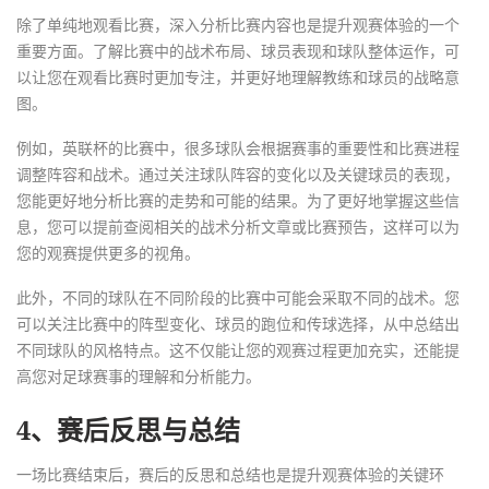
除了单纯地观看比赛，深入分析比赛内容也是提升观赛体验的一个
重要方面。了解比赛中的战术布局、球员表现和球队整体运作，可
以让您在观看比赛时更加专注，并更好地理解教练和球员的战略意
图。
例如，英联杯的比赛中，很多球队会根据赛事的重要性和比赛进程
调整阵容和战术。通过关注球队阵容的变化以及关键球员的表现，
您能更好地分析比赛的走势和可能的结果。为了更好地掌握这些信
息，您可以提前查阅相关的战术分析文章或比赛预告，这样可以为
您的观赛提供更多的视角。
此外，不同的球队在不同阶段的比赛中可能会采取不同的战术。您
可以关注比赛中的阵型变化、球员的跑位和传球选择，从中总结出
不同球队的风格特点。这不仅能让您的观赛过程更加充实，还能提
高您对足球赛事的理解和分析能力。
4、赛后反思与总结
一场比赛结束后，赛后的反思和总结也是提升观赛体验的关键环