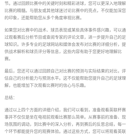
节。通过回顾比赛中的关键时刻和精彩进球，您可以更深入地理解
比赛的精髓。与朋友或其他球迷讨论比赛中的亮点，不仅能加深您
的印象，还能帮助您从多个角度审视比赛。
如果您对比赛中的战术、球员表现或某些具体事件感兴趣，可以通
过观看赛后分析节目或查阅专家的评论文章，进一步提升自己的足
球知识。许多专业的足球网站和媒体会发布对比赛的详细分析，提
供战术解析和球员评分等信息，这些内容有助于您更好地理解比
赛。
最后，您还可以通过回顾自己对比赛的预测与实际结果的对比，评
估自己的分析能力与预测水平。这不仅能帮助您提升自己的足球理
解，也能增加下次观看比赛时的信心与乐趣。
总结：
通过以上四个方面的详细介绍，我们可以看到，准备观看英联杯赛
事并不仅仅是坐在电视前观看比赛那么简单。从赛事前的准备、现
场氛围的调动，到比赛中的深入分析，再到赛后的反思总结，每一
个环节都能提升您的观赛体验。通过这些方式，您可以将观看英联