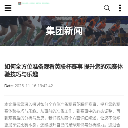
集团新闻
如何全方位准备观看英联杯赛事 提升您的观赛体
验技巧与乐趣
Date
2025-11-16 13:42:42
本文将带您深入探讨如何全方位准备观看英联杯赛事，提升您的观
赛体验技巧与乐趣。从事前的准备工作，到赛事中的心态调整，再
到观赛后的分析与反思，我们将从四个方面详细阐述，让您不仅能
更加享受比赛本身，还能提升自己的足球知识与分析能力。通过合