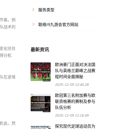
服务类型
节奏。例
联络J9九游会官方网站
队战术的
变化往往
最新资讯
得分机
欧洲豪门正面对决法国
队与英格兰巅峰之战赛
程时间全面揭秘
队在逆境
2025-12-09 13:46:28
欧冠第三名附加赛与欧
联资格赛的赛制及参与
队伍分析
2025-12-09 12:16:49
机会。然
探究现代足球运动员为