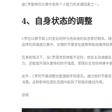
是C罗能够在比赛中发挥个人能力的关键因素之一。
4、自身状态的调整
C罗在比赛节奏上的变化同样与他自身的状态密切相关。
这样的高强度比赛中，合理的节奏变化能够帮助他维持较
在某些情况下，当C罗感觉到体能不足时，他会主动减缓
力，还能提升球队整体的防守强度，使球队在攻防转换中
此外，C罗的节奏调整也能激励年轻球员。通过他的节奏
决策。这种影响在团队氛围中起到了积极的推动作用。
总结：