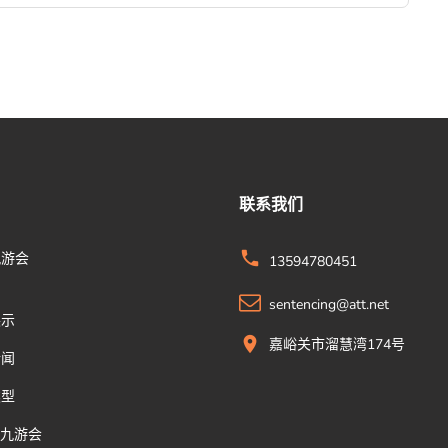
联系我们
九游会
13594780451
sentencing@att.net
展示
嘉峪关市溜慧湾174号
新闻
类型
9九游会