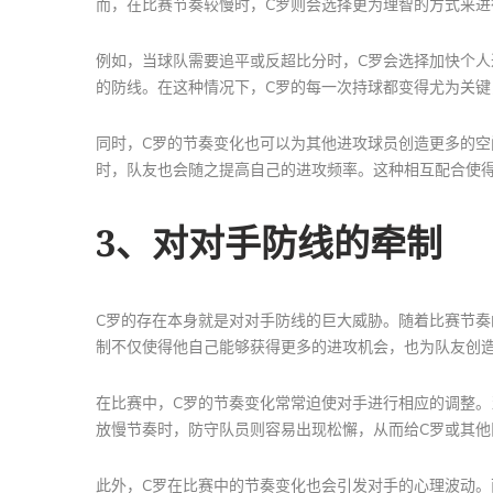
而，在比赛节奏较慢时，C罗则会选择更为理智的方式来进
例如，当球队需要追平或反超比分时，C罗会选择加快个
的防线。在这种情况下，C罗的每一次持球都变得尤为关键
同时，C罗的节奏变化也可以为其他进攻球员创造更多的
时，队友也会随之提高自己的进攻频率。这种相互配合使
3、对对手防线的牵制
C罗的存在本身就是对对手防线的巨大威胁。随着比赛节奏
制不仅使得他自己能够获得更多的进攻机会，也为队友创
在比赛中，C罗的节奏变化常常迫使对手进行相应的调整。
放慢节奏时，防守队员则容易出现松懈，从而给C罗或其他
此外，C罗在比赛中的节奏变化也会引发对手的心理波动。