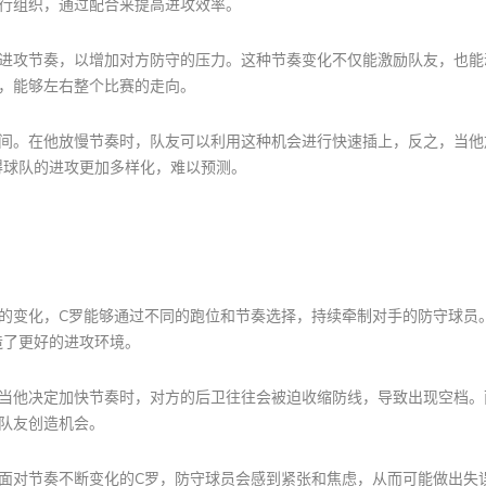
行组织，通过配合来提高进攻效率。
人进攻节奏，以增加对方防守的压力。这种节奏变化不仅能激励队友，也能
，能够左右整个比赛的走向。
空间。在他放慢节奏时，队友可以利用这种机会进行快速插上，反之，当他
得球队的进攻更加多样化，难以预测。
的变化，C罗能够通过不同的跑位和节奏选择，持续牵制对手的防守球员
造了更好的进攻环境。
当他决定加快节奏时，对方的后卫往往会被迫收缩防线，导致出现空档。
队友创造机会。
面对节奏不断变化的C罗，防守球员会感到紧张和焦虑，从而可能做出失