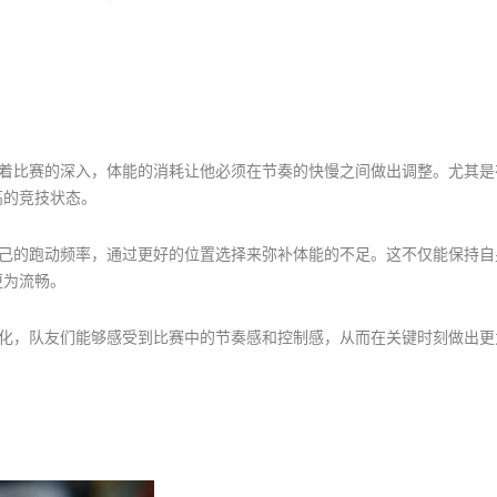
随着比赛的深入，体能的消耗让他必须在节奏的快慢之间做出调整。尤其是
高的竞技状态。
自己的跑动频率，通过更好的位置选择来弥补体能的不足。这不仅能保持自
更为流畅。
变化，队友们能够感受到比赛中的节奏感和控制感，从而在关键时刻做出更