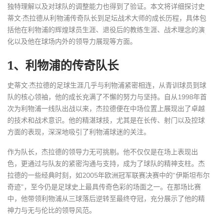
独特理解以及对球队的调整能力也得到了验证。本文将详细探讨史
蒂文·杰拉德从利物浦传奇队长到足坛战术大师的成长历程，具体包
括他在利物浦的辉煌球员生涯、退役后的教练生涯、战术理念的演
化以及他在球场内外的领导力展现等方面。
1、利物浦的传奇队长
史蒂文·杰拉德的足球生涯几乎与利物浦紧密相连，从青训球员到球
队的核心领袖，他的成长充满了不懈的努力与坚持。自从1998年首
次为利物浦一线队出战以来，杰拉德便在中场位置上展现出了卓越
的技术和战术意识。他的精湛球技，尤其是在长传、射门以及控球
方面的表现，深深地吸引了利物浦球迷的关注。
作为队长，杰拉德的领导力无可挑剔。他不仅仅是在场上表现出
色，更通过与队友的紧密沟通与支持，成为了球队的精神支柱。杰
拉德的一些经典时刻，如2005年欧洲冠军联赛决赛中的“伊斯坦布尔
奇迹”，至今仍是足球史上最具传奇色彩的场面之一。在那场比赛
中，他带领利物浦从三球落后逆转至最终夺冠，充分展示了他的精
神力与无与伦比的领导风范。