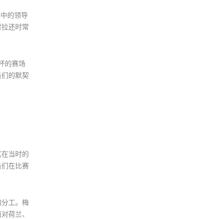
赛中的领导
雷拉还时常
界杯的赛场
员们的默契
这在当时的
员们在比赛
的分工。梅
面对荷兰、