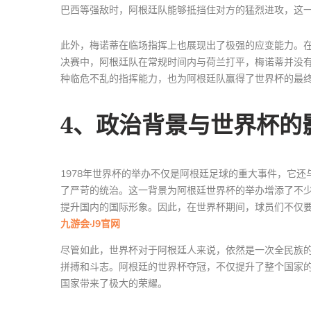
巴西等强敌时，阿根廷队能够抵挡住对方的猛烈进攻，这
此外，梅诺蒂在临场指挥上也展现出了极强的应变能力。
决赛中，阿根廷队在常规时间内与荷兰打平，梅诺蒂并没
种临危不乱的指挥能力，也为阿根廷队赢得了世界杯的最
4、政治背景与世界杯的
1978年世界杯的举办不仅是阿根廷足球的重大事件，它还
了严苛的统治。这一背景为阿根廷世界杯的举办增添了不
提升国内的国际形象。因此，在世界杯期间，球员们不仅
九游会·J9官网
尽管如此，世界杯对于阿根廷人来说，依然是一次全民族
拼搏和斗志。阿根廷的世界杯夺冠，不仅提升了整个国家
国家带来了极大的荣耀。