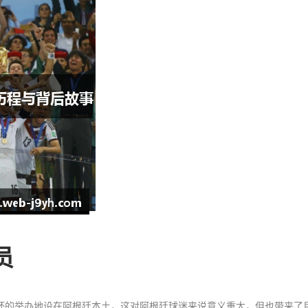
员
界杯的举办地设在阿根廷本土，这对阿根廷球迷来说意义重大，但也带来了