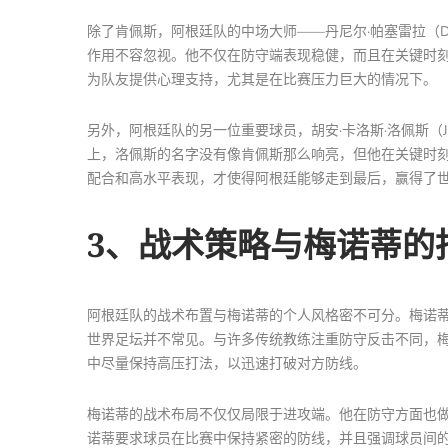
除了肯佩斯，阿根廷队的中场大师——丹尼尔·帕塞雷拉（Dani
作用不容忽视。他不仅在防守端表现稳健，而且在关键时
为队友提供心理支持，尤其是在比赛压力巨大的情况下。
另外，阿根廷队的另一位重要球员，胡安·卡洛斯·洛佩斯（Jua
上，洛佩斯的名字没有像肯佩斯那么响亮，但他在关键时
配合和高水平表现，才使得阿根廷能够走到最后，赢得了
3、战术策略与梅诺蒂的
阿根廷队的战术布置与梅诺蒂的个人风格密不可分。梅诺
世界足坛并不常见。与许多传统教练注重防守反击不同，
中尽量保持高压打法，以迅速打破对方防线。
梅诺蒂的战术布局不仅仅局限于进攻端。他在防守方面也
诺蒂要求球员在比赛中保持紧密的防线，并且强调球员间