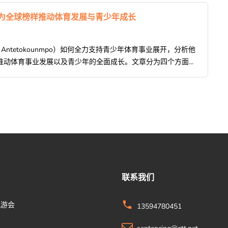
为全球榜样推动体育发展与青少年成长
s Antetokounmpo）如何全力支持青少年体育事业展开，分析他
动体育事业发展以及青少年的全面成长。文章分为四个方面...
联系我们
九游会
13594780451