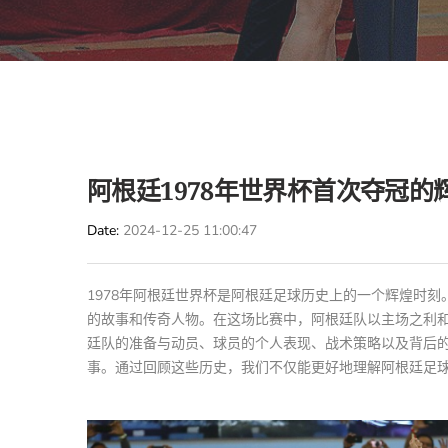
阿根廷1978年世界杯首次夺冠
Date
2024-12-25 11:00:47
1978年阿根廷世界杯是阿根廷足球历史上的一个辉煌时
的故事和传奇人物。在这场比赛中，阿根廷队以主场之利
廷队的准备与动员、球员的个人表现、战术策略以及背后的
事。通过回顾这些历史，我们不仅能更好地理解阿根廷足