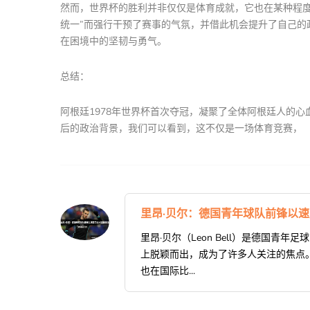
然而，世界杯的胜利并非仅仅是体育成就，它也在某种程度
统一”而强行干预了赛事的气氛，并借此机会提升了自己的
在困境中的坚韧与勇气。
总结：
阿根廷1978年世界杯首次夺冠，凝聚了全体阿根廷人的
后的政治背景，我们可以看到，这不仅是一场体育竞赛，
里昂·贝尔：德国青年球队前锋以
里昂·贝尔（Leon Bell）是德国
上脱颖而出，成为了许多人关注的焦点
也在国际比...