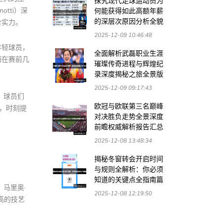
探究现代足球运动员为
tti）深
何能获得如此高额年薪
的深层次原因分析全貌
合实力。
2025-12-09 10:46:48
年轻球员，
全面解析武磊职业生涯
而在赛前几
璀璨传奇进程与辉煌纪
录深度揭秘之旅全景版
2025-12-09 09:17:43
。球员们
欧冠与欧联第三名巅峰
人，时刻提
对决胜负走势全景深度
前瞻权威解析报告汇总
2025-12-08 13:48:34
揭秘冬窗转会开启时间
与规则全解析：你必须
知道的关键点全指南篇
马里奥·
2025-12-08 12:19:50
高的技艺