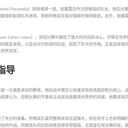
el Passarella）同样值得一提。帕塞雷拉作为阿根廷的队长，他在比
刻能组织起球队的进攻，帮助阿根廷在面对强敌时保持稳定。此外，帕塞
n Carlos López），则在比赛中展现了强大的作风和决心。尽管在世
刻的稳定发挥，以及对对方防线的压迫，起到了巨大的作用。正是这些球
世界杯冠军。
指导
蒂是一位偏爱进攻的教练，他的战术理念以快速进攻和场面控制为核心，
梅诺蒂认为，控制比赛的节奏和主动进攻是赢得世界杯的关键。他要求球
做了充分的准备。阿根廷队虽然整体进攻压迫强大，但在防守上也有明确
的协同作战。阿根廷队的后防线表现得非常稳固，尤其是在淘汰赛阶段，