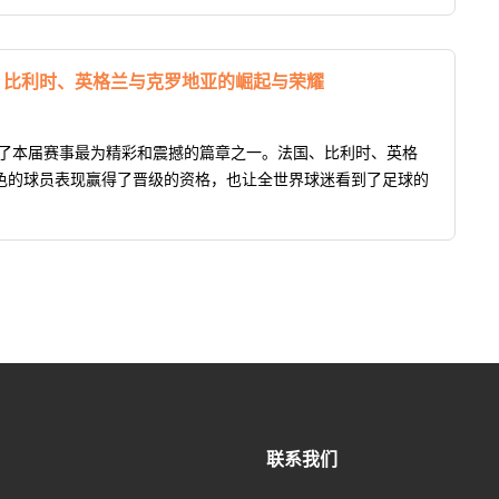
国、比利时、英格兰与克罗地亚的崛起与荣耀
为了本届赛事最为精彩和震撼的篇章之一。法国、比利时、英格
色的球员表现赢得了晋级的资格，也让全世界球迷看到了足球的
联系我们