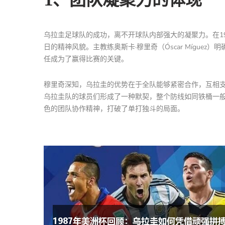
乌拉圭足球队的成功，离不开球队内部强大的凝聚力。在1
日的精神风貌。主教练奥斯卡·穆里奇（Óscar Mígu
任成为了赢得比赛的关键。
穆里奇深知，乌拉圭的优势在于全队能够紧密合作，互相
乌拉圭队的球员们形成了一种默契，整个防线如同铁桶一
色的团队协作精神，打破了单打独斗的局面。