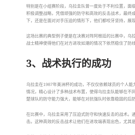
特别是在小组赛阶段，乌拉圭队曾一度处于不利位置，面
积极调整战略，凭借顽强的防守和高效的反击战术，最终
下，还是在面对对手压迫的情形下，他们都咬牙坚持，展
这场比赛的典型例子便是在决赛对阵阿根廷的比赛中，乌
战士精神使得他们在对方进攻如潮的情况下依然稳住了防
3、战术执行的成功
乌拉圭在1987年美洲杯的成功，不仅仅依赖球员的个人
情况，精心设计了多种战术布置，使得乌拉圭队能够在不
楚球队的防守能力强大，能够在对抗强队时依靠稳固的后
在比赛中，乌拉圭采用了压迫式防守和快速反击的战术。
击。这种高效的反击战术让他们在进攻端表现出色，尤其