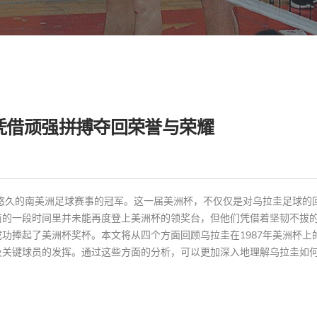
何凭借顽强拼搏夺回荣誉与荣耀
史悠久的南美洲足球赛事的冠军。这一届美洲杯，不仅仅是对乌拉圭足球的
前的一段时间里并未能再度登上美洲杯的领奖台，但他们凭借着坚韧不拔
功捧起了美洲杯奖杯。本文将从四个方面回顾乌拉圭在1987年美洲杯上
及关键球员的发挥。通过这些方面的分析，可以更加深入地理解乌拉圭如