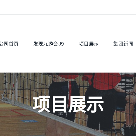
公司首页
发现九游会·J9
项目展示
集团新闻
项目展示