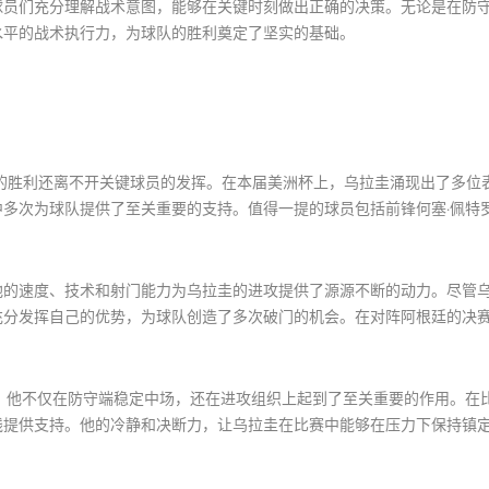
球员们充分理解战术意图，能够在关键时刻做出正确的决策。无论是在防
水平的战术执行力，为球队的胜利奠定了坚实的基础。
杯的胜利还离不开关键球员的发挥。在本届美洲杯上，乌拉圭涌现出了多位
多次为球队提供了至关重要的支持。值得一提的球员包括前锋何塞·佩特罗萨
他的速度、技术和射门能力为乌拉圭的进攻提供了源源不断的动力。尽管
充分发挥自己的优势，为球队创造了多次破门的机会。在对阵阿根廷的决
。他不仅在防守端稳定中场，还在进攻组织上起到了至关重要的作用。在
线提供支持。他的冷静和决断力，让乌拉圭在比赛中能够在压力下保持镇