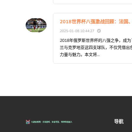
2018世界杯八强激战回顾：法
2025-01-08 10:44:27
2018年俄罗斯世界杯的八强之争，成
兰与克罗地亚这四支球队，不仅凭借出
力量与魅力。本文将...
导航