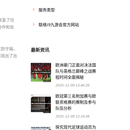
服务类型
恢复了往
联络J9九游会官方网站
协作和信
在防守端，
最新资讯
展现出了出
欧洲豪门正面对决法国
队与英格兰巅峰之战赛
程时间全面揭秘
2025-12-09 13:46:28
欧冠第三名附加赛与欧
联资格赛的赛制及参与
队伍分析
2025-12-09 12:16:49
探究现代足球运动员为