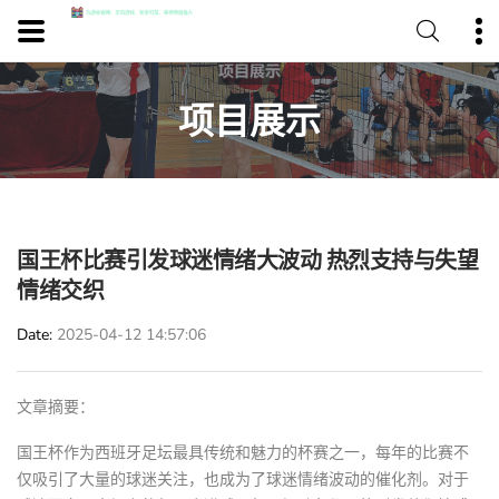
项目展示
国王杯比赛引发球迷情绪大波动 热烈支持与失望
情绪交织
Date
2025-04-12 14:57:06
文章摘要：
国王杯作为西班牙足坛最具传统和魅力的杯赛之一，每年的比赛不
仅吸引了大量的球迷关注，也成为了球迷情绪波动的催化剂。对于