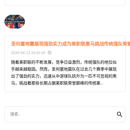
圣何塞地震展现强劲实力成为美职联黑马挑战传统强队荣
2025-04-12 20:42:19
随着美职联的不断发展，竞争日益激烈，传统强队的地位似
乎越来越稳固。然而，圣何塞地震队在过去几个赛季中展现
出了强劲的实力，迅速从中游球队跃升为一匹不可忽视的黑
马，挑战着那些长期占据美职联荣誉巅峰的传统豪...
搜索...