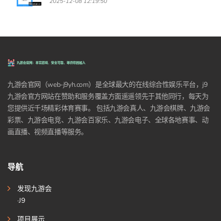
2025-12-08 12:19:50
九游会官网（web-j9yh.com）是全球最大的在线综合性娱乐平台，j9
九游会官方网站在赞助和服务覆盖方面遥遥领先于其他同行，每天为
您提供近千场精彩体育赛事。 包括九游会真人、九游会棋牌、九游会
彩票、九游会电竞、九游会百家乐、九游会电子、全球各地赛事、动
画直播、视频直播等服务。
导航
发现九游会
·J9
项目展示