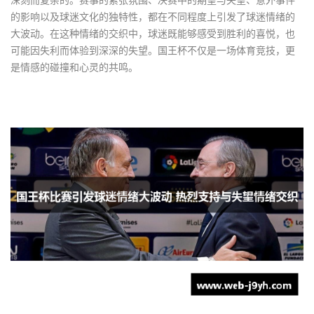
深刻而复杂的。赛事的紧张氛围、决赛中的期望与失望、意外事件
的影响以及球迷文化的独特性，都在不同程度上引发了球迷情绪的
大波动。在这种情绪的交织中，球迷既能够感受到胜利的喜悦，也
可能因失利而体验到深深的失望。国王杯不仅是一场体育竞技，更
是情感的碰撞和心灵的共鸣。