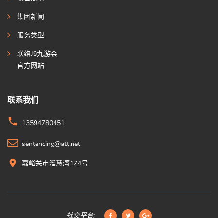
集团新闻
服务类型
联络J9九游会
官方网站
联系我们
13594780451
sentencing@att.net
嘉峪关市溜慧湾174号
社交平台: