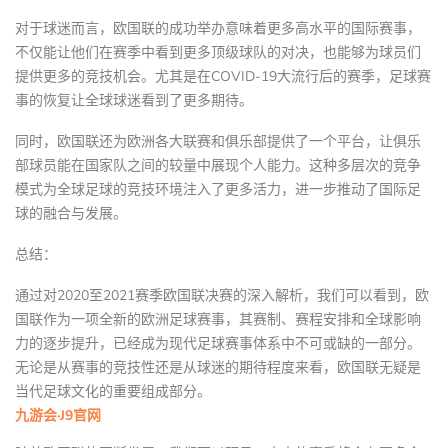
对于球迷而言，欧国联的成功举办意味着更多高水平的国际赛事，
不仅能让他们在赛季中看到更多顶级球队的对决，也能够为球员们
提供更多的竞技机会。尤其是在COVID-19大流行后的赛季，足球赛
事的恢复让全球球迷看到了更多期待。
同时，欧国联还为欧洲各大联赛和俱乐部提供了一个平台，让俱乐
部球员能在国家队之间的较量中展现个人能力。这种多层次的竞争
模式为全球足球的竞技环境注入了更多活力，进一步推动了国际足
球的融合与发展。
总结：
通过对2020至2021赛季欧国联决赛的深入解析，我们可以看到，欧
国联作为一项全新的欧洲足球赛事，其赛制、赛程安排和全球影响
力的逐步提升，已经成为现代足球赛事体系中不可或缺的一部分。
无论是从赛事的竞技性还是从球迷的期待程度来看，欧国联无疑是
当代足球文化的重要组成部分。
九游会·J9官网