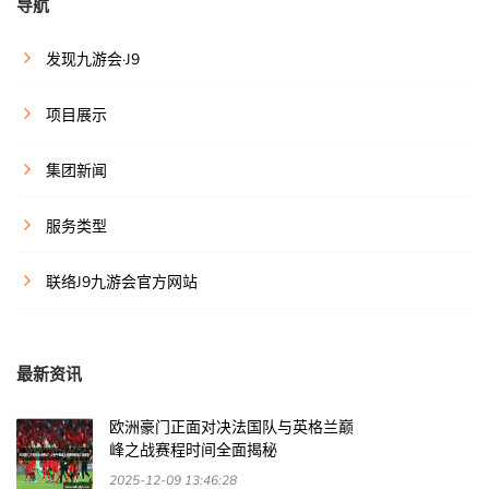
导航
发现九游会·J9
项目展示
集团新闻
服务类型
联络J9九游会官方网站
最新资讯
欧洲豪门正面对决法国队与英格兰巅
峰之战赛程时间全面揭秘
2025-12-09 13:46:28