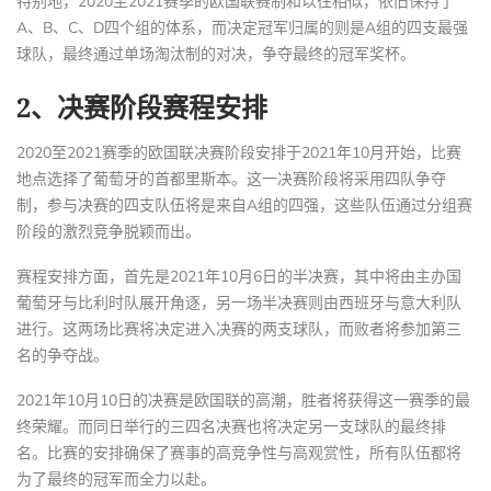
特别地，2020至2021赛季的欧国联赛制和以往相似，依旧保持了
A、B、C、D四个组的体系，而决定冠军归属的则是A组的四支最强
球队，最终通过单场淘汰制的对决，争夺最终的冠军奖杯。
2、决赛阶段赛程安排
2020至2021赛季的欧国联决赛阶段安排于2021年10月开始，比赛
地点选择了葡萄牙的首都里斯本。这一决赛阶段将采用四队争夺
制，参与决赛的四支队伍将是来自A组的四强，这些队伍通过分组赛
阶段的激烈竞争脱颖而出。
赛程安排方面，首先是2021年10月6日的半决赛，其中将由主办国
葡萄牙与比利时队展开角逐，另一场半决赛则由西班牙与意大利队
进行。这两场比赛将决定进入决赛的两支球队，而败者将参加第三
名的争夺战。
2021年10月10日的决赛是欧国联的高潮，胜者将获得这一赛季的最
终荣耀。而同日举行的三四名决赛也将决定另一支球队的最终排
名。比赛的安排确保了赛事的高竞争性与高观赏性，所有队伍都将
为了最终的冠军而全力以赴。