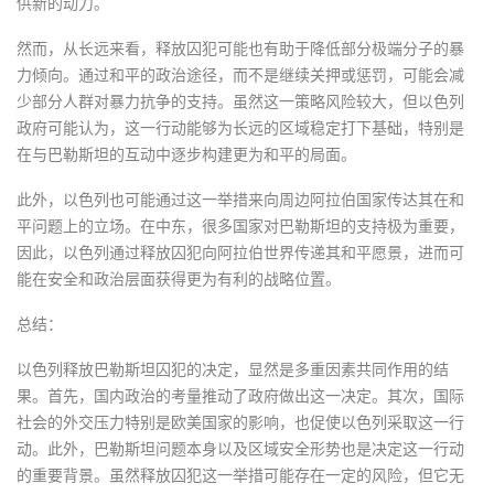
供新的动力。
然而，从长远来看，释放囚犯可能也有助于降低部分极端分子的暴
力倾向。通过和平的政治途径，而不是继续关押或惩罚，可能会减
少部分人群对暴力抗争的支持。虽然这一策略风险较大，但以色列
政府可能认为，这一行动能够为长远的区域稳定打下基础，特别是
在与巴勒斯坦的互动中逐步构建更为和平的局面。
此外，以色列也可能通过这一举措来向周边阿拉伯国家传达其在和
平问题上的立场。在中东，很多国家对巴勒斯坦的支持极为重要，
因此，以色列通过释放囚犯向阿拉伯世界传递其和平愿景，进而可
能在安全和政治层面获得更为有利的战略位置。
总结：
以色列释放巴勒斯坦囚犯的决定，显然是多重因素共同作用的结
果。首先，国内政治的考量推动了政府做出这一决定。其次，国际
社会的外交压力特别是欧美国家的影响，也促使以色列采取这一行
动。此外，巴勒斯坦问题本身以及区域安全形势也是决定这一行动
的重要背景。虽然释放囚犯这一举措可能存在一定的风险，但它无