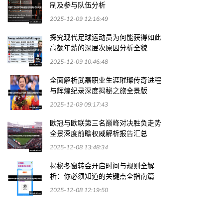
制及参与队伍分析
2025-12-09 12:16:49
探究现代足球运动员为何能获得如此
高额年薪的深层次原因分析全貌
2025-12-09 10:46:48
全面解析武磊职业生涯璀璨传奇进程
与辉煌纪录深度揭秘之旅全景版
2025-12-09 09:17:43
欧冠与欧联第三名巅峰对决胜负走势
全景深度前瞻权威解析报告汇总
2025-12-08 13:48:34
揭秘冬窗转会开启时间与规则全解
析：你必须知道的关键点全指南篇
2025-12-08 12:19:50