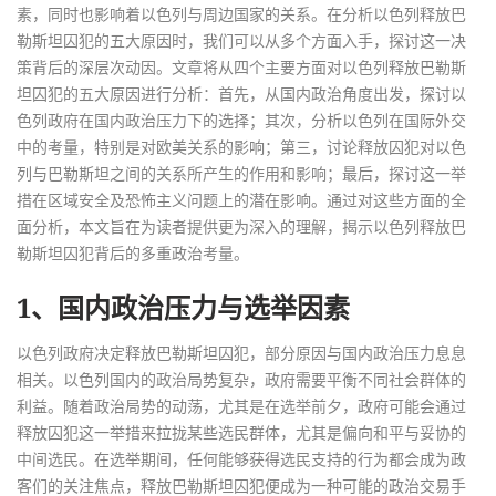
素，同时也影响着以色列与周边国家的关系。在分析以色列释放巴
勒斯坦囚犯的五大原因时，我们可以从多个方面入手，探讨这一决
策背后的深层次动因。文章将从四个主要方面对以色列释放巴勒斯
坦囚犯的五大原因进行分析：首先，从国内政治角度出发，探讨以
色列政府在国内政治压力下的选择；其次，分析以色列在国际外交
中的考量，特别是对欧美关系的影响；第三，讨论释放囚犯对以色
列与巴勒斯坦之间的关系所产生的作用和影响；最后，探讨这一举
措在区域安全及恐怖主义问题上的潜在影响。通过对这些方面的全
面分析，本文旨在为读者提供更为深入的理解，揭示以色列释放巴
勒斯坦囚犯背后的多重政治考量。
1、国内政治压力与选举因素
以色列政府决定释放巴勒斯坦囚犯，部分原因与国内政治压力息息
相关。以色列国内的政治局势复杂，政府需要平衡不同社会群体的
利益。随着政治局势的动荡，尤其是在选举前夕，政府可能会通过
释放囚犯这一举措来拉拢某些选民群体，尤其是偏向和平与妥协的
中间选民。在选举期间，任何能够获得选民支持的行为都会成为政
客们的关注焦点，释放巴勒斯坦囚犯便成为一种可能的政治交易手