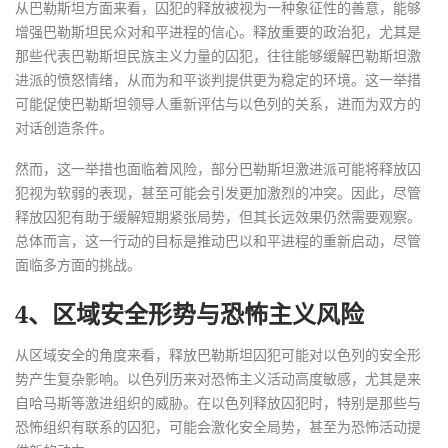
从巴勒斯坦方面来看，囚犯的释放被视为一种象征性的善意，能够
增强巴勒斯坦民众对和平进程的信心。释放重要的政治犯，尤其是
那些代表巴勒斯坦民族主义力量的囚犯，往往能够缓解巴勒斯坦激
进派的愤怒情绪，从而为和平谈判提供更为稳定的环境。这一举措
可能促使巴勒斯坦领导人重新评估与以色列的关系，进而为双方的
对话创造条件。
然而，这一举措也面临着风险，部分巴勒斯坦激进派可能将释放囚
犯视为软弱的表现，甚至可能会引发更加激烈的冲突。因此，尽管
释放囚犯有助于缓解短期紧张局势，但其长远效果仍然需要观察。
总体而言，这一行动的目标是推动巴以和平进程的重新启动，尽管
面临多方面的挑战。
4、区域安全形势与恐怖主义风险
从区域安全的角度来看，释放巴勒斯坦囚犯可能对以色列的安全形
势产生复杂影响。以色列历来对恐怖主义活动高度敏感，尤其是来
自哈马斯等激进组织的威胁。在以色列释放囚犯时，特别是那些与
恐怖组织有联系的囚犯，可能会激化安全局势，甚至为恐怖活动提