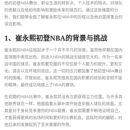
他的初登NBA舞台、职业生涯的转折点、个人技术的特点、对球队
的贡献以及他如何影响和激励未来的球员们。通过这些维度的分
析，我们能够全面了解崔永熙在NBA中的历程以及他对篮球事业的
深远影响。
1、崔永熙初登NBA的背景与挑战
崔永熙的NBA征程起步于一个并不平凡的背景。虽然他早期在国内
篮球圈中表现出色，但进入NBA的挑战无疑是巨大的。作为一名来
自中国的球员，崔永熙要克服的不仅仅是个人能力的提升，更有文
化、语言以及环境的适应。这一切的压力都加重了他初登NBA舞台
时的困难。尽管如此，崔永熙凭借其在国内积累的经验和坚韧不拔
的精神，最终成功地踏上了NBA的赛场。
在初期的NBA比赛中，崔永熙并没有立即获得主力位置。与许多其
他新秀球员一样，他面临着从替补席开始逐步融入球队的局面。尤
其是对于身处竞争激烈的NBA联赛，崔永熙需要不断地证明自己，
才能获得更高的出场时间和更好的比赛机会。这段时间的磨砺，对
他后来的发展起到了至关重要的作用。