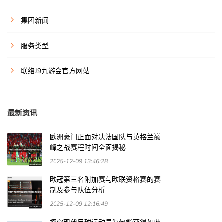
集团新闻
服务类型
联络J9九游会官方网站
最新资讯
欧洲豪门正面对决法国队与英格兰巅
峰之战赛程时间全面揭秘
2025-12-09 13:46:28
欧冠第三名附加赛与欧联资格赛的赛
制及参与队伍分析
2025-12-09 12:16:49