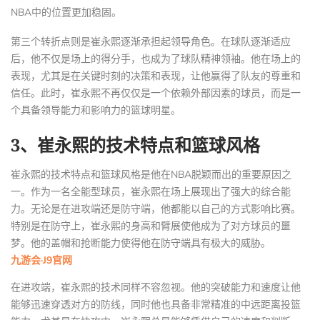
NBA中的位置更加稳固。
第三个转折点则是崔永熙逐渐承担起领导角色。在球队逐渐适应
后，他不仅是场上的得分手，也成为了球队精神领袖。他在场上的
表现，尤其是在关键时刻的决策和表现，让他赢得了队友的尊重和
信任。此时，崔永熙不再仅仅是一个依赖外部因素的球员，而是一
个具备领导能力和影响力的篮球明星。
3、崔永熙的技术特点和篮球风格
崔永熙的技术特点和篮球风格是他在NBA脱颖而出的重要原因之
一。作为一名全能型球员，崔永熙在场上展现出了强大的综合能
力。无论是在进攻端还是防守端，他都能以自己的方式影响比赛。
特别是在防守上，崔永熙的身高和臂展使他成为了对方球员的噩
梦。他的盖帽和抢断能力使得他在防守端具有极大的威胁。
九游会·J9官网
在进攻端，崔永熙的技术同样不容忽视。他的突破能力和速度让他
能够迅速穿透对方的防线，同时他也具备非常精准的中远距离投篮