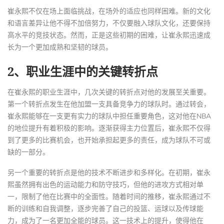
崔永熙不仅在场上面临挑战，在场外的适应也同样困难。新的文化
和语言差异让他不得不加倍努力，不仅要融入球队文化，还要保持
高水平的竞技状态。然而，正是这些初期的困难，让崔永熙迅速成
长为一个更加成熟和坚韧的球员。
2、职业生涯中的关键转折点
在崔永熙的职业生涯中，几次关键的转折点对他的发展至关重要。
第一个转折点发生在他加盟一支具备竞争力的球队时。通过转会，
崔永熙能够在一支更有实力的球队中担任重要角色，这对他在NBA
的地位提升有着积极的影响。逐渐获得主力位置后，崔永熙不仅得
到了更多的比赛机会，也开始承担起更多的责任，成为球队不可或
缺的一部分。
另一个重要的转折点是他的技术不断进步和多样化。在初期，崔永
熙虽然拥有出色的运动能力和防守技巧，但他的进攻方式相对单
一，限制了他在比赛中的全面性。随着时间的推移，崔永熙通过不
断的训练和自我调整，逐步完善了自己的投篮、运球以及传球能
力，成为了一名更加全能的球员。这一技术上的提升，使得他在