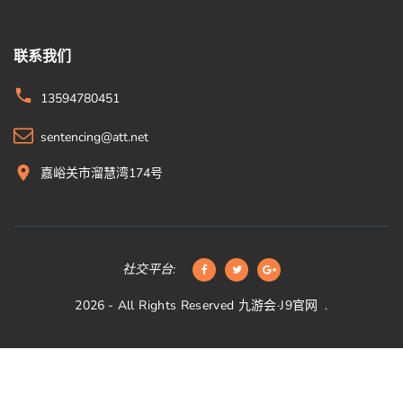
联系我们
13594780451
sentencing@att.net
嘉峪关市溜慧湾174号
社交平台:
2026
- All Rights Reserved
九游会·J9官网
.