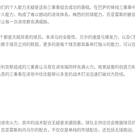
他们的个人能力无疑是这些三重奏组合成功的基础。在巴萨的锋线三重奏
个人能力，构成了难以撼动的进攻体系。梅西的控球能力、苏亚雷斯的敏
是让每一次进攻都充满威胁。
个都是天赋异禀的球员。本泽马的全能性、贝尔的速度与爆发力，以及C
依赖于球员之间的默契，更多的是每个球员都具备单打独斗的能力，可以
费利克斯组成的三重奏让马竞在进攻端同样充满火力。格里兹曼的创造力
马竞的三重奏在进攻中往往能够以多变的战术打法迅速打破对方防线。
的进攻火力，其中的战术配合无疑是关键因素。球队主帅往往会根据球员
、苏亚雷斯和内马尔的配合，不仅仅是单纯的传球配合，还包括无球跑动