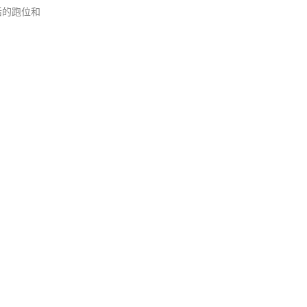
活的跑位和