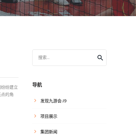
搜索...
导航
门纷纷建立
亮点的角
发现九游会·J9
项目展示
集团新闻