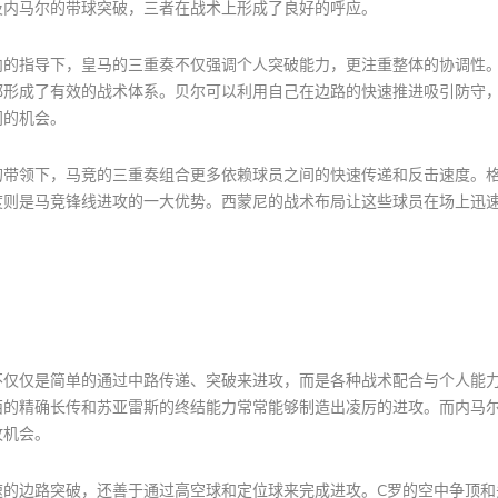
及内马尔的带球突破，三者在战术上形成了良好的呼应。
内的指导下，皇马的三重奏不仅强调个人突破能力，更注重整体的协调性。
都形成了有效的战术体系。贝尔可以利用自己在边路的快速推进吸引防守，
门的机会。
的带领下，马竞的三重奏组合更多依赖球员之间的快速传递和反击速度。
度则是马竞锋线进攻的一大优势。西蒙尼的战术布局让这些球员在场上迅
不仅仅是简单的通过中路传递、突破来进攻，而是各种战术配合与个人能
西的精确长传和苏亚雷斯的终结能力常常能够制造出凌厉的进攻。而内马
攻机会。
速的边路突破，还善于通过高空球和定位球来完成进攻。C罗的空中争顶和