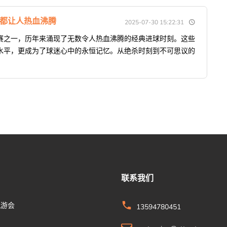
球都让人热血沸腾
2025-07-30 15:22:31
赛之一，历年来涌现了无数令人热血沸腾的经典进球时刻。这些
水平，更成为了球迷心中的永恒记忆。从绝杀时刻到不可思议的
联系我们
九游会
13594780451