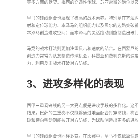
等多方面的默契。梅西的穿透性传球、苏亚雷斯的跑位以
皇马的锋线组合也展现了极高的战术素养。特别是在齐达
射和定位球能力、本泽马的组织能力以及贝尔的边路突破
本泽马创造进攻空间；而本泽马的灵活跑动则能制造出破
马竞的战术打法则更加注重反击和速度的结合。在西蒙尼
创造力常常为队友制造传球机会，科雷亚和费利克斯的速
力，利用反击战术打破对方防线。
3、进攻多样化的表现
西甲三重奏锋线的另一大亮点便是进攻手段的多样化。这
结果。巴萨的三重奏不仅能够通过地面配合打穿防线，梅
破和横向移动则能拉开对方防线，为球队创造出更多的进
皇马的锋线组合也同样多变。在比赛中，皇马不仅依靠快