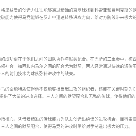
。格里兹曼的创造力往往能够通过精确的直塞球找到科雷亚和费利克斯的
突破能力使得马竞能够在反击中迅速转移进攻方向，给对方防线带来极大
线的成功更在于他们之间的团队协作与默契配合。在巴萨的三重奏中，梅
心领神会。梅西和内马尔之间的配合尤为默契，两人经常通过快速的短传
个人的射门技术为球队弥补进攻中的缺失。
泽马的全能特质使得他不仅能够担当起进攻的组织者，还能在关键时刻为C
马提供了大量的进攻选择。三人之间的默契配合和无私的传球，使得他们的
中场核心，凭借着精准的传球能力为队友创造出绝佳的进攻机会。而科雷
，三人之间的默契配合，使得马竞的进攻时常给对手制造出极大的压力。