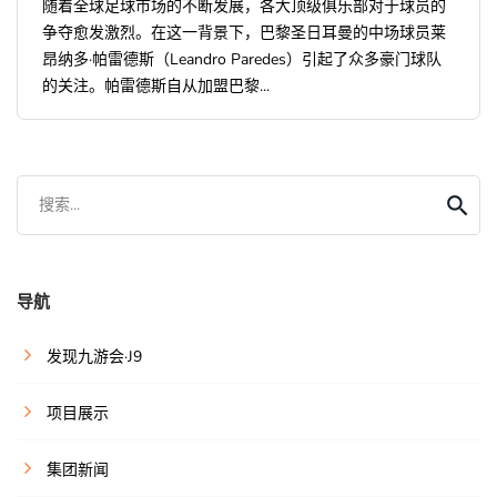
随着全球足球市场的不断发展，各大顶级俱乐部对于球员的
争夺愈发激烈。在这一背景下，巴黎圣日耳曼的中场球员莱
昂纳多·帕雷德斯（Leandro Paredes）引起了众多豪门球队
的关注。帕雷德斯自从加盟巴黎...
搜索...
导航
发现九游会·J9
项目展示
集团新闻