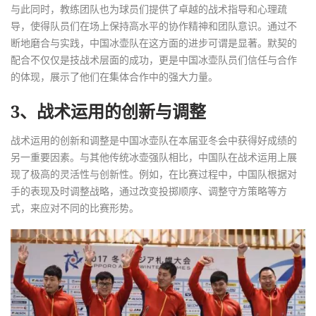
与此同时，教练团队也为球员们提供了卓越的战术指导和心理疏
导，使得队员们在场上保持高水平的协作精神和团队意识。通过不
断地磨合与实践，中国冰壶队在这方面的进步可谓是显著。默契的
配合不仅仅是技战术层面的成功，更是中国冰壶队员们信任与合作
的体现，展示了他们在集体合作中的强大力量。
3、战术运用的创新与调整
战术运用的创新和调整是中国冰壶队在本届亚冬会中获得好成绩的
另一重要因素。与其他传统冰壶强队相比，中国队在战术运用上展
现了极高的灵活性与创新性。例如，在比赛过程中，中国队根据对
手的表现及时调整战略，通过改变投掷顺序、调整守方策略等方
式，来应对不同的比赛形势。