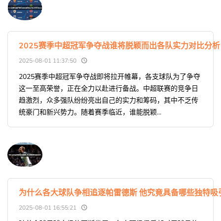
2025赛季中超冠军争夺战谁将脱颖而出各队实力对比分析
2025-08-01 11:37:50
2025赛季中超冠军争夺战即将拉开帷幕，各支球队为了争夺
这一至高荣誉，正在全力以赴进行备战。中超联赛的竞争日
趋激烈，众多强队纷纷亮出自己的实力和筹码，其中不乏传
统豪门和新兴势力。随着赛季临近，谁能脱颖...
为什么各大球队争相追逐帕雷德斯 他究竟具备哪些独特吸
2025-08-01 16:55:21