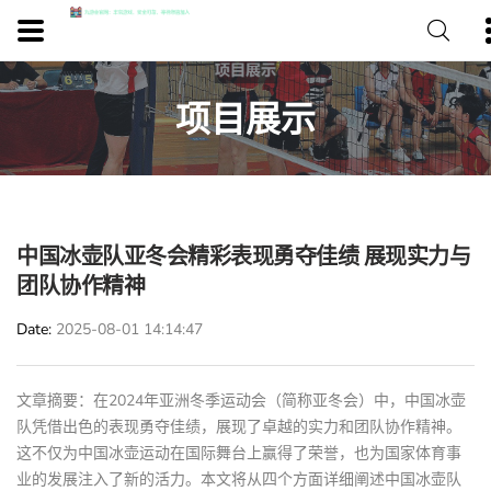
项目展示
中国冰壶队亚冬会精彩表现勇夺佳绩 展现实力与
团队协作精神
Date
2025-08-01 14:14:47
文章摘要：在2024年亚洲冬季运动会（简称亚冬会）中，中国冰壶
队凭借出色的表现勇夺佳绩，展现了卓越的实力和团队协作精神。
这不仅为中国冰壶运动在国际舞台上赢得了荣誉，也为国家体育事
业的发展注入了新的活力。本文将从四个方面详细阐述中国冰壶队