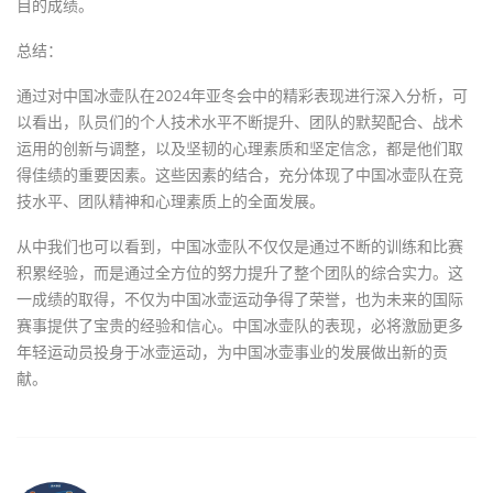
目的成绩。
总结：
通过对中国冰壶队在2024年亚冬会中的精彩表现进行深入分析，可
以看出，队员们的个人技术水平不断提升、团队的默契配合、战术
运用的创新与调整，以及坚韧的心理素质和坚定信念，都是他们取
得佳绩的重要因素。这些因素的结合，充分体现了中国冰壶队在竞
技水平、团队精神和心理素质上的全面发展。
从中我们也可以看到，中国冰壶队不仅仅是通过不断的训练和比赛
积累经验，而是通过全方位的努力提升了整个团队的综合实力。这
一成绩的取得，不仅为中国冰壶运动争得了荣誉，也为未来的国际
赛事提供了宝贵的经验和信心。中国冰壶队的表现，必将激励更多
年轻运动员投身于冰壶运动，为中国冰壶事业的发展做出新的贡
献。