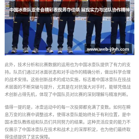
此外，技术分析和比赛数据的运用也为中国冰壶队提供了有力的支
持。队员们通过对冰面状态和对手动作的精确分析，做出科学合理
的战术安排。这些创新战术的成功实施，标志着中国冰壶队在技战
术层面的不断突破与提升，尤其是在对抗强大对手时，能够凭借战
术创新占得先机，体现了中国队员对比赛的深刻理解与精准判断。
值得一提的是，冰壶运动中的每一次投掷都充满了变数。如何在瞬
息万变的比赛中调整战术，使得冰壶队能始终处于有利位置，是中
国冰壶队教练组和队员们共同努力的结果。这种灵活应变的能力不
仅展示了中国冰壶队在技术和战术上的深厚积淀，也为他们最终取
得佳绩提供了坚实保障。