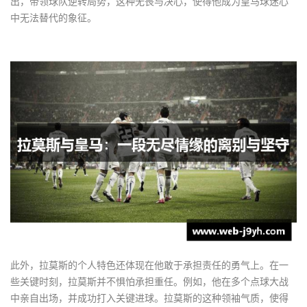
出，带领球队逆转局势，这种无畏与决心，使得他成为皇马球迷心
中无法替代的象征。
此外，拉莫斯的个人特色还体现在他敢于承担责任的勇气上。在一
些关键时刻，拉莫斯并不惧怕承担重任。例如，他在多个点球大战
中亲自出场，并成功打入关键进球。拉莫斯的这种领袖气质，使得