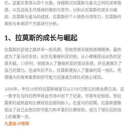
忆。这篇文章将从四个方面，详细探讨拉莫斯与皇马之间的深厚情
感，以及这段无尽情缘的离别与坚守，分别从拉莫斯的成长与崛
起、拉莫斯与皇马的成就、拉莫斯的个人特色与领导力、拉莫斯的
离别与未来四个方面进行分析。
1、拉莫斯的成长与崛起
拉莫斯的足球之路并非一帆风顺，但他凭借天赋和拼搏精神，最终
成为了皇马的支柱。出生在塞维利亚的他，从小便展现出出色的足
球天赋。13岁时，他就进入了塞维利亚的青训系统，并迅速展示了
自己的潜力。在成年后不久，拉莫斯便加入了塞维利亚一线队，凭
借强大的身体素质和防守能力迅速成为球队的核心球员。
2005年，年仅19岁的拉莫斯被皇马以2700万欧元的转会费引进，这
一数字在当时的西甲转会市场中创下了纪录。尽管年纪轻轻，但拉
莫斯的成熟度和比赛经验远超同龄人。在皇马的初期，拉莫斯便展
现出了自己出色的防守能力和丰富的比赛经验，成为了球队后防线
上的重要一员。
九游会·J9官网