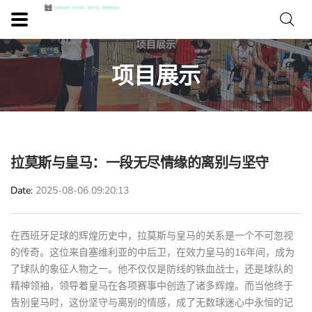
项目展示
拉莫斯与皇马：一段无尽情缘的离别与坚守
Date
2025-08-06 09:20:13
在西班牙足球的辉煌历史中，拉莫斯与皇马的关系是一个不可忽视
的传奇。这位来自塞维利亚的中后卫，在效力皇马的16年间，成为
了球队的象征人物之一。他不仅仅是防线的铁血战士，还是球队的
精神领袖，领导着皇马在各项赛事中创造了诸多辉煌。而当他终于
告别皇马时，这份坚守与离别的情感，成了无数球迷心中永恒的记