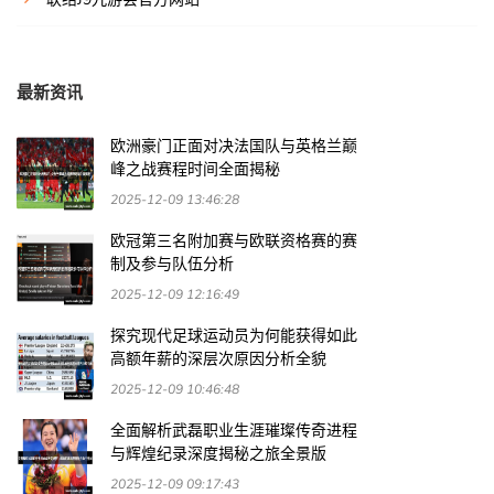
最新资讯
欧洲豪门正面对决法国队与英格兰巅
峰之战赛程时间全面揭秘
2025-12-09 13:46:28
欧冠第三名附加赛与欧联资格赛的赛
制及参与队伍分析
2025-12-09 12:16:49
探究现代足球运动员为何能获得如此
高额年薪的深层次原因分析全貌
2025-12-09 10:46:48
全面解析武磊职业生涯璀璨传奇进程
与辉煌纪录深度揭秘之旅全景版
2025-12-09 09:17:43