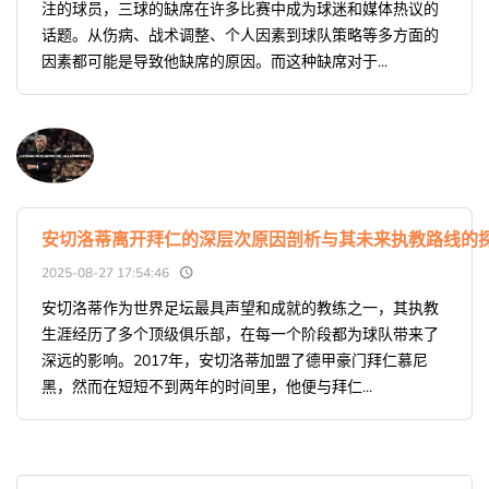
注的球员，三球的缺席在许多比赛中成为球迷和媒体热议的
话题。从伤病、战术调整、个人因素到球队策略等多方面的
因素都可能是导致他缺席的原因。而这种缺席对于...
安切洛蒂离开拜仁的深层次原因剖析与其未来执教路线的
2025-08-27 17:54:46
安切洛蒂作为世界足坛最具声望和成就的教练之一，其执教
生涯经历了多个顶级俱乐部，在每一个阶段都为球队带来了
深远的影响。2017年，安切洛蒂加盟了德甲豪门拜仁慕尼
黑，然而在短短不到两年的时间里，他便与拜仁...