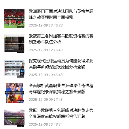
欧洲豪门正面对决法国队与英格兰巅
峰之战赛程时间全面揭秘
2025-12-09 13:46:28
欧冠第三名附加赛与欧联资格赛的赛
制及参与队伍分析
2025-12-09 12:16:49
探究现代足球运动员为何能获得如此
高额年薪的深层次原因分析全貌
2025-12-09 10:46:48
全面解析武磊职业生涯璀璨传奇进程
与辉煌纪录深度揭秘之旅全景版
2025-12-09 09:17:43
欧冠与欧联第三名巅峰对决胜负走势
全景深度前瞻权威解析报告汇总
2025-12-08 13:48:34