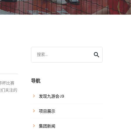
搜索...
导航
界杯比赛
迷们关注的
发现九游会·J9
项目展示
集团新闻