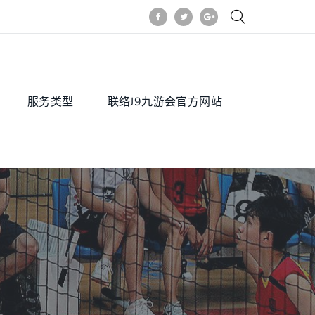
服务类型
联络J9九游会官方网站