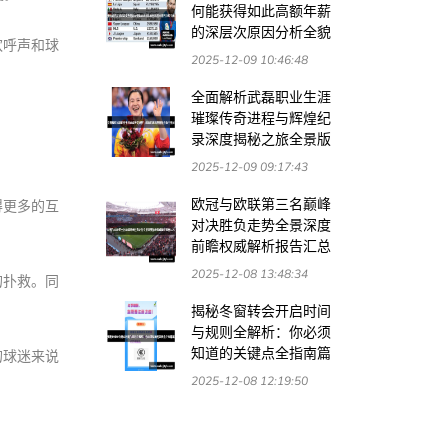
何能获得如此高额年薪
的深层次原因分析全貌
欢呼声和球
2025-12-09 10:46:48
全面解析武磊职业生涯
璀璨传奇进程与辉煌纪
录深度揭秘之旅全景版
2025-12-09 09:17:43
欧冠与欧联第三名巅峰
得更多的互
对决胜负走势全景深度
前瞻权威解析报告汇总
2025-12-08 13:48:34
的扑救。同
揭秘冬窗转会开启时间
与规则全解析：你必须
知道的关键点全指南篇
的球迷来说
2025-12-08 12:19:50