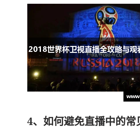
4、如何避免直播中的常