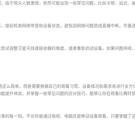
间，由于观众人数激增，依然可能出现一些常见问题，比如卡顿、延迟、
事，提前检查网络带宽和设备状态，避免因网络问题造成直播中断。尽量
以尝试调整卫星天线或接收器的角度，或者重新启动设备。如果问题持续
频道这么简单，而是需要根据自己的观看习惯、设备情况和需求来进行全方
功能提升体验，并掌握一些常见问题的应对技巧，能够让你在观看比赛时
赛事的每一刻。不论你是通过电视、电脑还是移动设备观看，只要掌握了