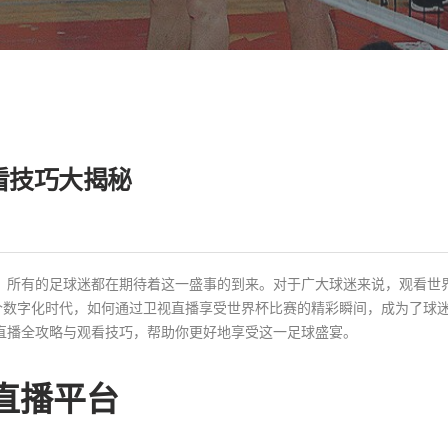
看技巧大揭秘
一，所有的足球迷都在期待着这一盛事的到来。对于广大球迷来说，观看世
个数字化时代，如何通过卫视直播享受世界杯比赛的精彩瞬间，成为了球
视直播全攻略与观看技巧，帮助你更好地享受这一足球盛宴。
直播平台