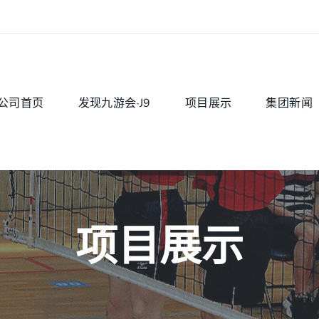
公司首页
发现九游会·J9
项目展示
集团新闻
项目展示