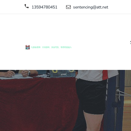
13594780451
sentencing@att.net