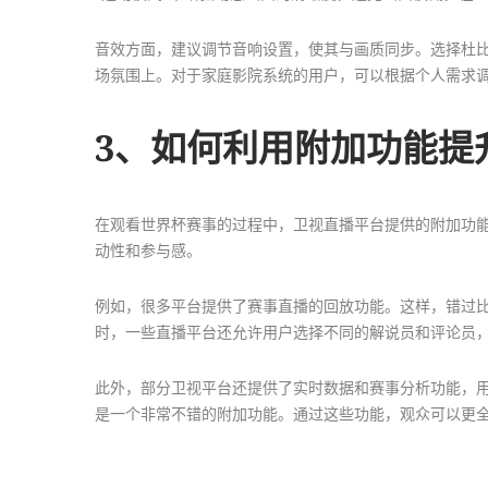
音效方面，建议调节音响设置，使其与画质同步。选择杜
场氛围上。对于家庭影院系统的用户，可以根据个人需求
3、如何利用附加功能提
在观看世界杯赛事的过程中，卫视直播平台提供的附加功
动性和参与感。
例如，很多平台提供了赛事直播的回放功能。这样，错过
时，一些直播平台还允许用户选择不同的解说员和评论员
此外，部分卫视平台还提供了实时数据和赛事分析功能，
是一个非常不错的附加功能。通过这些功能，观众可以更