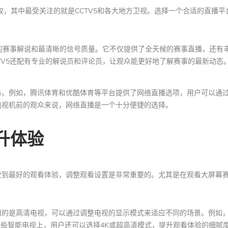
权，其中最受关注的就是CCTV5和各大地方卫视。选择一个合适的直播平
威的赛事解说和最清晰的信号质量。它不仅提供了全天候的赛事直播，还有
TV5还配有专业的解说员和评论员，让观众能更好地了解赛事的最新动态
务。例如，腾讯体育和优酷体育等平台提供了网络直播选项，用户可以通
电视机前的观众来说，网络直播是一个十分便捷的选择。
升体验
受到最好的观看体验，调整观看设置是非常重要的。尤其是在观看大屏幕
用的是高清电视，可以通过调整电视的显示模式来适应不同的场景。例如
一些智能电视上，用户还可以选择4K或超高清模式，提升观看体验的细腻