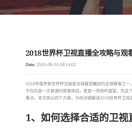
2018世界杯卫视直播全攻略与观
Date
2025-09-03 09:14:02
2018年俄罗斯世界杯无疑是全球最受瞩目的足球赛事之
不仅仅是一次普通的观看体验，更是一场视听盛宴。在这
重点。本文将从四个方面，为你详细解读2018世界杯卫
1、如何选择合适的卫视