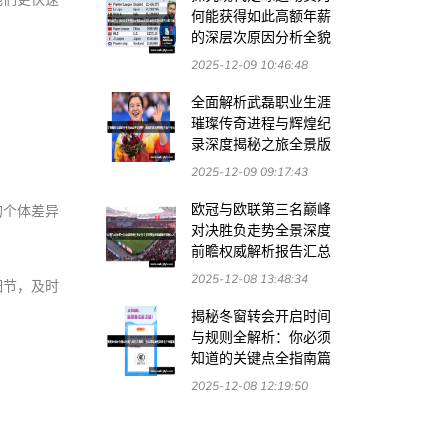
何能获得如此高额年薪
的深层次原因分析全貌
2025-12-09 10:46:48
全面解析武磊职业生涯
璀璨传奇进程与辉煌纪
录深度揭秘之旅全景版
2025-12-09 09:17:43
欧冠与欧联第三名巅峰
的个体差异
对决胜负走势全景深度
前瞻权威解析报告汇总
2025-12-08 13:48:34
细节，及时
揭秘冬窗转会开启时间
与规则全解析：你必须
知道的关键点全指南篇
2025-12-08 12:19:50