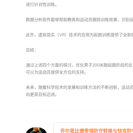
进行针对性训练。
数据分析软件能够帮助教练和运动员跟踪训练效果，识别
此外，虚拟现实（VR）技术的应用为起跑训练提供了全新
总结：
通过上述四个方面的探讨，优化男子200米跑起跑阶段的
可以为运动员提供全方位的支持。
未来，随着科学技术的发展和训练方法的不断创新，运动员
向更高目标迈进。
乔尔恩比德带领防守转换与快攻防