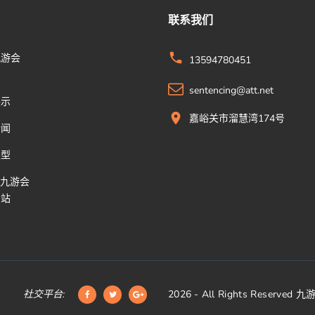
联系我们
九游会
13594780451
sentencing@att.net
展示
嘉峪关市溜慧湾174号
新闻
类型
9九游会
网站
社交平台:
2026
- All Rights Reserved
九游