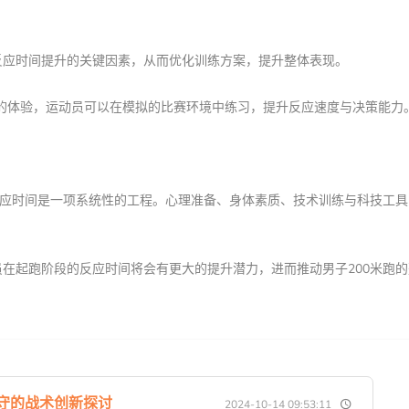
反应时间提升的关键因素，从而优化训练方案，提升整体表现。
的体验，运动员可以在模拟的比赛环境中练习，提升反应速度与决策能力
反应时间是一项系统性的工程。心理准备、身体素质、技术训练与科技工
在起跑阶段的反应时间将会有更大的提升潜力，进而推动男子200米跑
守的战术创新探讨
2024-10-14 09:53:11