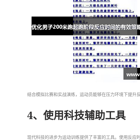
结合模拟比赛和实战演练，运动员能够在压力环境下提升
4、使用科技辅助工具
现代科技的进步为运动训练提供了丰富的工具。使用反应