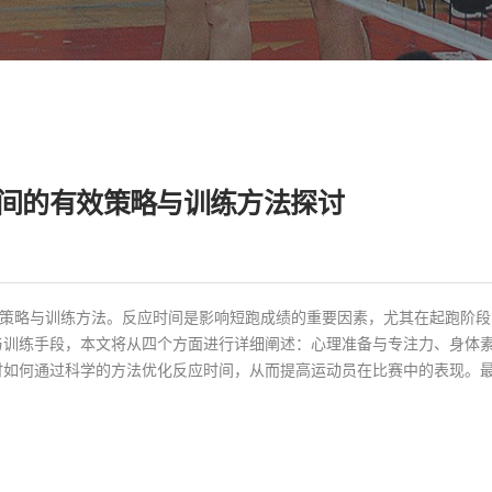
时间的有效策略与训练方法探讨
效策略与训练方法。反应时间是影响短跑成绩的重要因素，尤其在起跑阶
与训练手段，本文将从四个方面进行详细阐述：心理准备与专注力、身体
讨如何通过科学的方法优化反应时间，从而提高运动员在比赛中的表现。