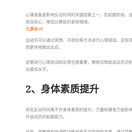
心理准备是影响反应时间的关键因素之一。在起跑阶段，
高自信心，降低比赛前的紧张情绪。
九游会·J9
运动员可以通过冥想、可视化等方法进行心理调适。这些
而更快地做出反应。
定期进行心理测试和反馈也很重要，教练应帮助运动员识
出最佳水平。
2、身体素质提升
优化反应时间离不开身体素质的提升。力量和爆发力是影
升运动员的起跑能力。
此外，灵敏度和协调性训练也是不可忽视的方面。通过灵