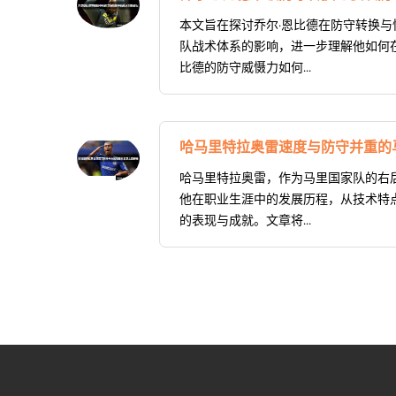
本文旨在探讨乔尔·恩比德在防守转换
队战术体系的影响，进一步理解他如何
比德的防守威慑力如何...
哈马里特拉奥雷速度与防守并重的
哈马里特拉奥雷，作为马里国家队的右
他在职业生涯中的发展历程，从技术特
的表现与成就。文章将...