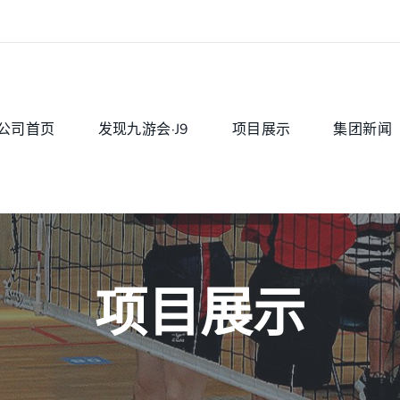
公司首页
发现九游会·J9
项目展示
集团新闻
项目展示