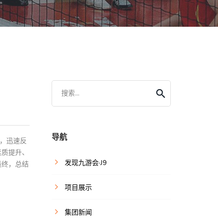
搜索...
导航
段，迅速反
素质提升、
发现九游会·J9
最终，总结
项目展示
集团新闻