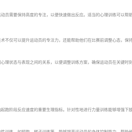
运动员需要保持高度的专注，以便快速做出反应。适当的心理训练可以帮
技术不仅可以提升运动员的专注力，还能帮助他们在比赛前调整心态，保
别心理状态与表现之间的关系，以便调整训练方案，确保运动员在关键时
响起跑阶段反应速度的重要生理指标。针对性地进行力量训练能够增强下
敏性训练，如短跑、梯子训练等，能够提高运动员的身体控制能力，帮助