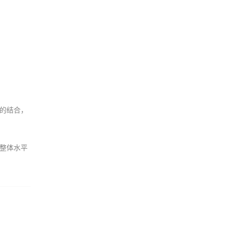
。
具的结合，
的整体水平