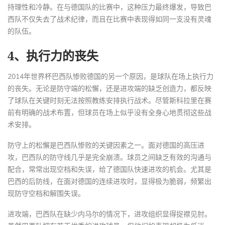
持理性和冷静。在与德国队的比赛中，这种压力最终爆发，导致巴
西队不仅失去了战术纪律，而且在比赛中表现得如同一支没有灵魂
的队伍。
4、执行力的丧失
2014年世界杯巴西队惨败德国的另一个原因，是球队在场上执行力
的丧失。无论是防守端的松懈，还是进攻端的缺乏创造力，都反映
了球队在关键时刻无法按照教练安排执行战术。尽管斯科拉里在赛
前有明确的战术布置，但球员在场上似乎没有全身心地贯彻这些战
术安排。
防守上的松懈是巴西队惨败的关键因素之一。面对德国的高压进
攻，巴西队的防守线几乎是完全崩溃。球员之间缺乏有效的沟通与
配合，常常出现空档和失误，给了德国队快速进攻的机会。尤其是
巴西的后防线，在面对德国的连续进攻时，显得极为脆弱，频繁出
现防守空档和解围失误。
进攻端，巴西队在缺少内马尔的情况下，进攻组织显得捉襟见肘。