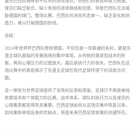
虽然巴西队拥有若干优秀的进攻球员，但他们的表现却极为低迷。
球员们缺乏配合，缺少有效的进攻路线和创意，导致巴西队无法威
胁德国的球门。整场比赛，巴西队的进攻形态单一，缺乏变化和创
造力，难以打破德国的防线。
总结：
2014年世界杯巴西队惨败德国，不仅仅是一场普通的失利，更是东
道主球队面临的多重困境的集中体现。从传统的衰退到战术的失
衡，再到心理压力的过度放大，最后是执行力的丧失，巴西队在这
场比赛中的表现揭示了东道主足球在现代足球环境下的深层次问
题。
这一惨败为世界足球提供了宝贵的反思和借鉴。足球已不再是单纯
依靠技术和个体能力的比赛，战术体系、球队的执行力以及球员的
心理素质都变得至关重要。巴西足球如何从这场灾难中恢复过来，
如何重新审视自身的优缺点，将是未来巴西足球发展的关键所在。