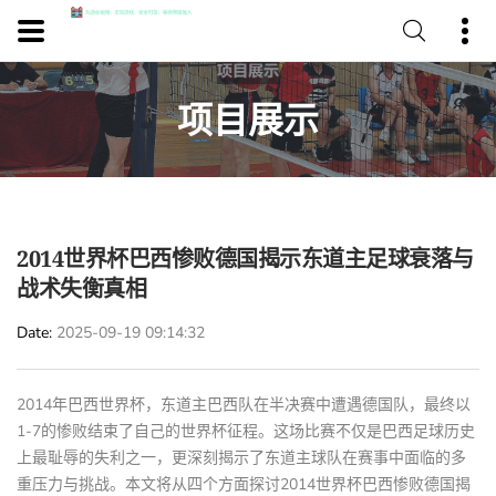
项目展示
2014世界杯巴西惨败德国揭示东道主足球衰落与
战术失衡真相
Date
2025-09-19 09:14:32
2014年巴西世界杯，东道主巴西队在半决赛中遭遇德国队，最终以
1-7的惨败结束了自己的世界杯征程。这场比赛不仅是巴西足球历史
上最耻辱的失利之一，更深刻揭示了东道主球队在赛事中面临的多
重压力与挑战。本文将从四个方面探讨2014世界杯巴西惨败德国揭