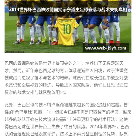
巴西的青训系统曾是世界上最顶尖的之一，培养出了无数足球天
才。然而，近年来巴西足球的青训体系逐渐陷入困境，过于注重竞
技成绩而忽视了技术与艺术的培养。球员们在成长过程中缺乏对战
术意识和全局视野的锤炼，导致进入国家队后，他们往往难以适应
复杂的战术安排与球队整体配合。
此外，巴西足球的技术特点逐渐被越来越多的国家追赶和超越。曾
经的“桑巴足球”风靡一时，但如今已经不再是巴西独有的标签，越来
越多的球队开始在技术流派的基础上注重更科学的战术打法，这使
得巴西足球在世界舞台上失去了往日的优势。2014年世界杯，巴西
队的衰退现象已经表露无遗，技术上不再具备压倒性的优势，缺乏