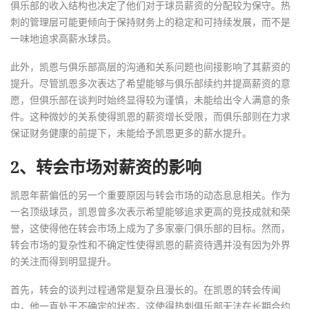
俱乐部的收入结构也决定了他们对于球员薪资的分配较为保守。热
刺的管理层可能更倾向于保持财务上的稳定和可持续发展，而不是
一味地追求高薪水球员。
此外，凯恩与俱乐部高层的沟通和关系问题也间接影响了其薪资的
提升。尽管凯恩多次表达了希望能够与俱乐部续约并提高薪资的意
愿，但俱乐部在谈判时始终显得较为谨慎，未能给出令人满意的条
件。这种微妙的关系使得凯恩的薪资增长受限，而俱乐部则在力求
保证财务健康的前提下，未能给予凯恩更多的薪水提升。
2、转会市场对薪资的影响
凯恩年薪偏低的另一个重要原因与转会市场的动态息息相关。作为
一名顶级球员，凯恩曾多次表示希望能够追求更高的竞技成就和荣
誉，这使得他在转会市场上成为了多家豪门俱乐部的目标。然而，
转会市场的复杂性和不确定性使得凯恩的薪资待遇并没有因为外界
的关注而得到明显提升。
首先，转会的谈判过程通常是复杂且漫长的。在凯恩的转会传闻
中，他一直处于不确定的状态，这使得热刺俱乐部无法在长期合约