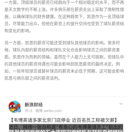
一方面，顶级球员的薪资已经趋向于一个相对稳定的水平，而不再
是天文数字的不断上涨。许多俱乐部在薪资支出上采取了限制性措
施，以确保球队的财务健康。在这种趋势下，凯恩作为一名顶级球
员，尽管能力出众，但他在薪资上的提升空间也受到了球队薪资结
构变化的影响。
另一方面，凯恩的薪资可能还受到球队其他球员的影响。很多时
候，球队内部的薪资结构和球队文化也会影响球员之间的薪资差
距。凯恩作为热刺的领袖，虽然在个人能力上无可挑剔，但球队中
的其他球员的薪资待遇也可能会影响到凯恩薪资的最终决定。例
如，一些年轻球员或替补球员的薪资未必低于预期，这可能会影响
凯恩与俱乐部之间的薪资谈判。