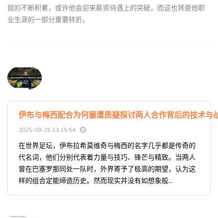
就的不断积累，或许他会迎来薪资待遇上的突破，而这也将是他职
业生涯的一部分重要转折。
伊布与梅西配合为何屡遭质疑探讨两人合作背后的技术与
2025-09-25 13:15:54
在世界足坛，伊布拉希莫维奇与梅西的名字几乎都是传奇的
代名词，他们分别代表着力量与技巧、锋芒与精致。当两人
曾在巴塞罗那同处一队时，外界寄予了极高的期望，认为这
样的组合定能缔造历史。然而现实并没有如想象般...