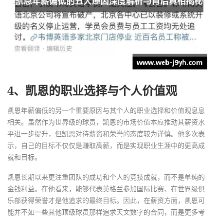
4、凯恩的职业选择与个人价值观
凯恩年薪偏低的另一个重要原因与其个人的职业选择和价值观息息
相关。虽然作为世界级的球员，凯恩的市场价值本应推动其薪资水
平进一步提升，但凯恩对待薪资和荣誉的态度较为谨慎。他多次表
示，自己的目标不仅仅是赚取高薪，而是实现职业生涯中的更高成
就和目标。
凯恩长期以来更注重团队的成功和个人的竞技成就，而不是单纯的
金钱利益。在他看来，能够代表英格兰参加国际比赛、在世界级俱
乐部获得荣誉才是他追求的最终目标。因此，在薪资方面，凯恩可
能并不如一些其他顶级球员那样追求天文数字的合同，而是更多考