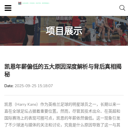
项目展示
凯恩年薪偏低的五大原因深度解析与背后真相揭
秘
Date
2025-09-25 15:18:07
凯恩（Harry Kane）作为英格兰足球的明星球员之一，长期以来一
直在全球足坛占据着重要位置。然而，尽管其技术出众、在英超和
国际赛场上的表现可圈可点，凯恩的年薪依然偏低。这一现象引发
了不少球迷与媒体的关注和讨论，究竟是什么原因导致了这一与其