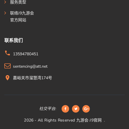
服务类型
联络J9九游会
官方网站
联系我们
13594780451
sentencing@att.net
嘉峪关市溜慧湾174号
社交平台:
2026
- All Rights Reserved
九游会·J9官网
.