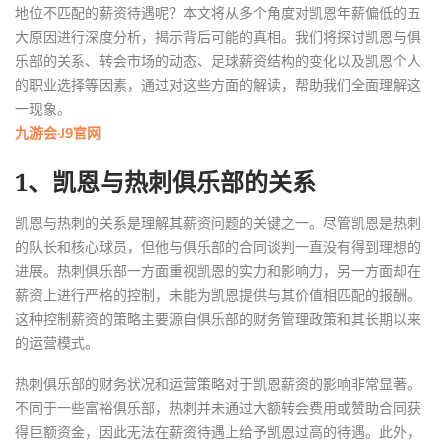
地位不匹配的薪资待遇呢？本文将从多个角度对凯恩年薪偏低的五
大原因进行深度分析，揭示背后可能的真相。我们将探讨凯恩与俱
乐部的关系、转会市场的动态、足球薪资结构的变化以及凯恩个人
的职业选择等因素，通过对这些方面的解读，帮助我们全面理解这
一现象。
九游会·J9官网
1、凯恩与热刺俱乐部的关系
凯恩与热刺的关系是理解其薪资问题的关键之一。尽管凯恩是热刺
的队长和核心球员，但他与俱乐部的合同谈判一直没有得到理想的
进展。热刺俱乐部一方面重视凯恩的实力和影响力，另一方面却在
薪资上进行严格的控制，未能为凯恩提供与其价值相匹配的报酬。
这种控制薪资的策略主要源自俱乐部的财务管理政策和其长期以来
的运营模式。
热刺俱乐部的财务状况和运营策略对于凯恩薪资的影响非常显著。
不同于一些富裕俱乐部，热刺并未通过大额转会费用或赞助合同获
得巨额资金，因此无法在薪资待遇上给予凯恩过高的待遇。此外，