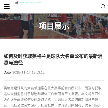
项目展示
如何及时获取英格兰足球队大名单公布的最新消
息与途径
Date
2025-11-17 12:13:12
英格兰足球队的大名单通常在重大赛事前会有所公布，而及时获取
这些最新消息对于球迷和媒体工作者而言至关重要。本文将从四个
方面详细阐述如何及时获取英格兰足球队大名单的最新消息与途
径，包括通过官方渠道、社交媒体、体育新闻网站和足球专门应用