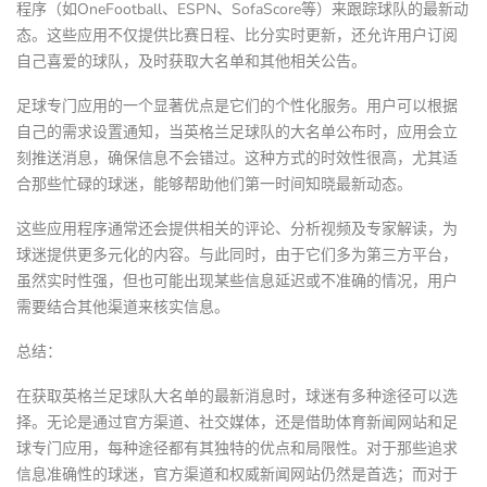
程序（如OneFootball、ESPN、SofaScore等）来跟踪球队的最新动
态。这些应用不仅提供比赛日程、比分实时更新，还允许用户订阅
自己喜爱的球队，及时获取大名单和其他相关公告。
足球专门应用的一个显著优点是它们的个性化服务。用户可以根据
自己的需求设置通知，当英格兰足球队的大名单公布时，应用会立
刻推送消息，确保信息不会错过。这种方式的时效性很高，尤其适
合那些忙碌的球迷，能够帮助他们第一时间知晓最新动态。
这些应用程序通常还会提供相关的评论、分析视频及专家解读，为
球迷提供更多元化的内容。与此同时，由于它们多为第三方平台，
虽然实时性强，但也可能出现某些信息延迟或不准确的情况，用户
需要结合其他渠道来核实信息。
总结：
在获取英格兰足球队大名单的最新消息时，球迷有多种途径可以选
择。无论是通过官方渠道、社交媒体，还是借助体育新闻网站和足
球专门应用，每种途径都有其独特的优点和局限性。对于那些追求
信息准确性的球迷，官方渠道和权威新闻网站仍然是首选；而对于