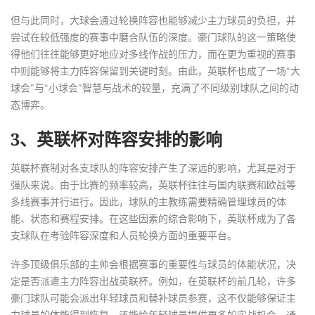
但与此同时，大球会通过轮换阵容也能够减少主力球员的负担，并
尝试在较低强度的赛事中磨合队伍的深度。豪门球队的这一策略使
得他们往往能够更好地应对多线作战的压力，而在更为重视的赛事
中则能够将主力阵容保留到关键时刻。由此，英联杯也成了一场“大
球会”与“小球会”智慧与战术的较量，充满了不同级别球队之间的动
态博弈。
3、英联杯对阵容安排的影响
英联杯赛制对各支球队的阵容安排产生了深远的影响，尤其是对于
强队来说。由于比赛的频率较高，英联杯往往与国内联赛和欧战等
多线赛事并行进行。因此，球队的主教练需要精确管理球员的体
能、状态和赛程安排。在这些因素的综合影响下，英联杯成为了各
支球队在考验阵容深度和人员轮换方面的重要平台。
许多顶级俱乐部的主帅会根据赛事的重要性与球员的体能状况，决
定是否派遣主力阵容出战英联杯。例如，在英联杯的前几轮，许多
豪门球队可能会派出年轻球员和替补球员参赛，这不仅能够保证主