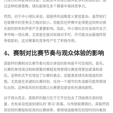
力球员的体能得到恢复，还能给年轻球员提供更多的实战机会。通
过这种轮换策略，球队能够在多个赛事中保持竞争力。
然而，对于中小球队来说，英联杯的战略意义更加复杂。虽然他们
在联赛中的竞争压力相对较小，但能否在杯赛中走得更远同样对俱
乐部的财务和声誉产生重要影响。因此，中小球队往往会倾尽全力
争夺每一场比赛，尤其是在面对较弱对手时，尽可能派出最强阵容
争取胜利，这对赛事的竞争性产生了积极作用。
4、赛制对比赛节奏与观众体验的影响
英联杯的赛制对比赛节奏与观众体验的影响是不可忽视的。首先，
比赛的单场淘汰制和密集的赛程安排使得比赛变得更加紧凑和高
压。这种形式不仅增加了比赛的悬念，还能激发球员和球迷的热
情。尤其是在关键的比赛时刻，任何一个细节的失误都可能导致球
队出局，这种高风险的氛围让比赛更加紧张和充满戏剧性。
对于观众而言，英联杯的魅力在于它不仅包含了顶级俱乐部的较
量，也有来自低级别球队的“黑马”故事。与传统联赛相比，英联杯因
其较短的赛程和较高的比赛频率，使得球迷能够在较短时间内看到