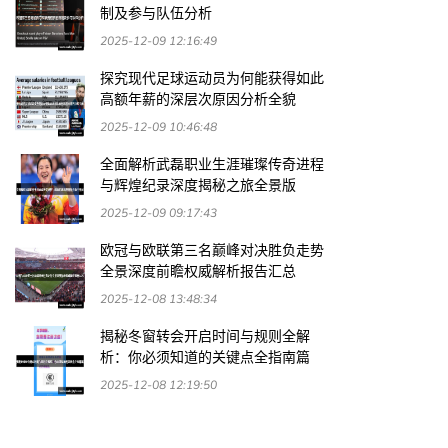
制及参与队伍分析
2025-12-09 12:16:49
探究现代足球运动员为何能获得如此
高额年薪的深层次原因分析全貌
2025-12-09 10:46:48
全面解析武磊职业生涯璀璨传奇进程
与辉煌纪录深度揭秘之旅全景版
2025-12-09 09:17:43
欧冠与欧联第三名巅峰对决胜负走势
全景深度前瞻权威解析报告汇总
2025-12-08 13:48:34
揭秘冬窗转会开启时间与规则全解
析：你必须知道的关键点全指南篇
2025-12-08 12:19:50