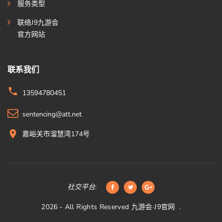
服务类型
联络J9九游会
官方网站
联系我们
13594780451
sentencing@att.net
嘉峪关市溜慧湾174号
社交平台:
2026
- All Rights Reserved
九游会·J9官网
.