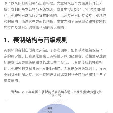
响了球队的战略部署与比赛格局。文章将从四个方面进行详细分
析：赛制的基本结构与晋级规则，赛事中“大球会”与“小球会”的博
弈，英联杯对球队阵容安排的影响，以及赛制对比赛节奏与观众体
验的影响。通过这些方面的剖析，本文力图全面呈现英联杯赛制的
独特性及其对足球赛事格局的深远影响。
1、赛制结构与晋级规则
英联杯的赛制自创办以来经历了多次调整，但其基本框架保持了一
定的稳定性。比赛通常由来自英格兰足球顶级联赛、英格兰足球锦
标联赛以及更低级别联赛的球队共同参与。与其他传统的杯赛相
比，英联杯的赛制具有一定的特殊性，尤其是在晋级规则上，设有
不同阶段的淘汰赛。这一赛制设计对比赛的竞争性与刺激性产生了
重要影响。