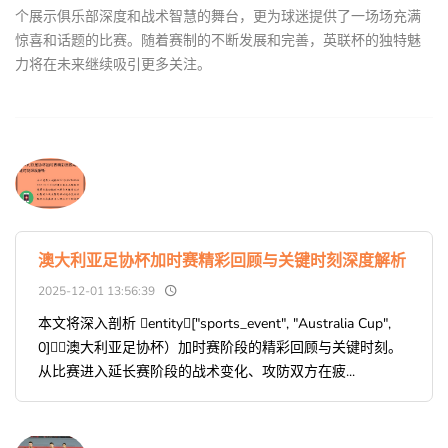
个展示俱乐部深度和战术智慧的舞台，更为球迷提供了一场场充满
惊喜和话题的比赛。随着赛制的不断发展和完善，英联杯的独特魅
力将在未来继续吸引更多关注。
澳大利亚足协杯加时赛精彩回顾与关键时刻深度解析
2025-12-01 13:56:39
本文将深入剖析 entity["sports_event", "Australia Cup",
0]（澳大利亚足协杯）加时赛阶段的精彩回顾与关键时刻。
从比赛进入延长赛阶段的战术变化、攻防双方在疲...