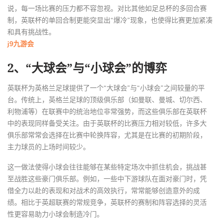
说，每一场比赛的压力都不容忽视。对比其他如足总杯的多回合赛
制，英联杯的单回合制更能突显出“爆冷”现象，也使得比赛更加紧凑
和具有挑战性。
j9九游会
2、“大球会”与“小球会”的博弈
英联杯为英格兰足球提供了一个“大球会”与“小球会”之间较量的平
台。传统上，英格兰足球的顶级俱乐部（如曼联、曼城、切尔西、
利物浦等）在联赛中的统治地位非常强势，而这些俱乐部在英联杯
中的表现同样备受关注。由于英联杯的比赛压力相对较低，许多大
俱乐部常常会选择在比赛中轮换阵容，尤其是在比赛的初期阶段，
主力球员的上场时间较少。
这一做法使得小球会往往能够在某些特定场次中抓住机会，挑战甚
至战胜这些豪门俱乐部。例如，一些中下游球队在面对豪门时，凭
借全力以赴的表现和对战术的高效执行，常常能够创造意外的成
绩。相比于英超联赛的常规竞争，英联杯的赛制和阵容选择的灵活
性更容易助力小球会制造冷门。