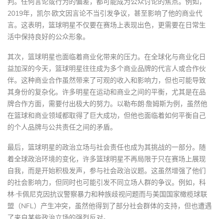
判。任何言论或行为的偏差，都可能成为公众讨论的焦点。例如，
2019年，凯尔·欧文因言论不当引发争议，甚至影响了他的商业代
言。这表明，篮球明星不仅要在赛场上表现出色，更需要在日常生
活中保持良好的公众形象。
其次，篮球明星也面临着商业化带来的压力。在全球化与商业化日
益加深的今天，篮球明星往往成为多个商业品牌的代言人或合作伙
伴。这种商业合作虽然带来了可观的收入和影响力，但也可能导致
其身份的复杂化。许多明星在运动和商业之间的平衡，尤其是在品
牌合作方面，需要付出极大的努力。以勒布朗·詹姆斯为例，虽然他
在篮球和商业领域都取得了巨大成功，但他也面临着如何平衡自己
的个人品牌与公共责任之间的矛盾。
最后，篮球明星的政治立场与社会责任也成为其挑战的一部分。随
着全球政治环境的变化，许多篮球明星不再局限于只在赛场上展现
自我，而是开始积极发声，参与社会政治议题。这虽然增强了他们
的社会影响力，但同时也可能引发不同立场人群的争议。例如，科
林·卡佩尼克因抗议警察暴力和种族歧视问题而与美国国家橄榄球联
盟（NFL）产生冲突，虽然他得到了部分社会群体的支持，但也遭遇
了来自某些政治立场的强烈反对。