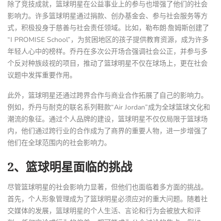
除了竞技成就，篮球明星在公益事业上的参与也增强了他们的社会
影响力。许多篮球明星通过捐款、创办基金会、参与社会服务等方
式，积极投身于慈善与社会责任领域。比如，勒布朗·詹姆斯创建了
“I PROMISE School”，为贫困地区的孩子提供教育资源，成为许多
年轻人心中的榜样。乔丹在多次公开场合强调社会公正，并参与多
个反对种族歧视的项目，推动了篮球明星不仅在球场上，更在社会
议题中发挥重要作用。
此外，篮球明星还通过跨界合作与商业合作拓展了自己的影响力。
例如，乔丹与耐克的联名系列鞋款“Air Jordan”成为全球篮球文化和
潮流的象征。通过个人品牌的建设，篮球明星不仅仅局限于篮球场
内，他们通过跨行业的合作成为了商界的重要人物，进一步增强了
他们在全球范围内的社会影响力。
2、篮球明星面临的挑战
尽管篮球明星的社会影响力显著，但他们也面临着多方面的挑战。
首先，个人形象管理成为了篮球明星必须应对的重大问题。随着社
交媒体的发展，篮球明星的个人生活、言论和行为会被放大和评