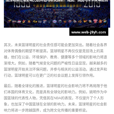
其次，未来篮球明星的社会责任感可能会更加突出。随着社会各界
对体育偶像的期望不断提高，篮球明星不再仅仅是竞技场上的英
雄，他们在公益、环境保护、教育、健康等多个领域的影响力将逐
渐增大。例如，随着气候变化问题的严峻性日益显现，越来越多的
篮球明星开始关注环保问题，并参与相关的公益活动。通过发声和
行动，篮球明星可以在更广泛的社会议题上发挥引领作用。
最后，随着全球化的推进，篮球明星的社会影响力将不再局限于他
们本国的体育文化，而是具有全球化的影响力。例如，姚明作为中
国篮球的代表性人物，凭借其在NBA的表现，不仅提升了个人形
象，也加深了中国篮球在全球的影响力。未来，篮球明星的社会影
响力将进一步跨越国界，成为跨文化传播的重要桥梁。