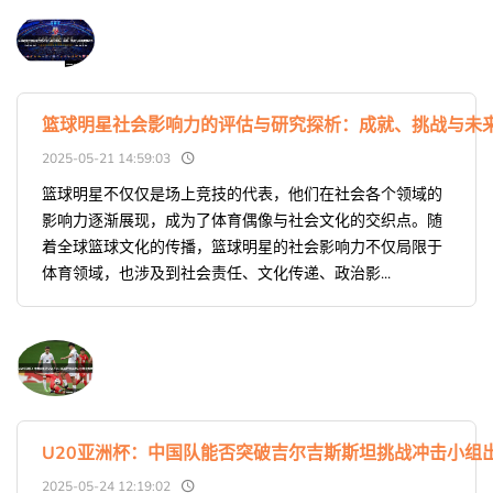
篮球明星社会影响力的评估与研究探析：成就、挑战与未
2025-05-21 14:59:03
篮球明星不仅仅是场上竞技的代表，他们在社会各个领域的
影响力逐渐展现，成为了体育偶像与社会文化的交织点。随
着全球篮球文化的传播，篮球明星的社会影响力不仅局限于
体育领域，也涉及到社会责任、文化传递、政治影...
U20亚洲杯：中国队能否突破吉尔吉斯斯坦挑战冲击小组
2025-05-24 12:19:02