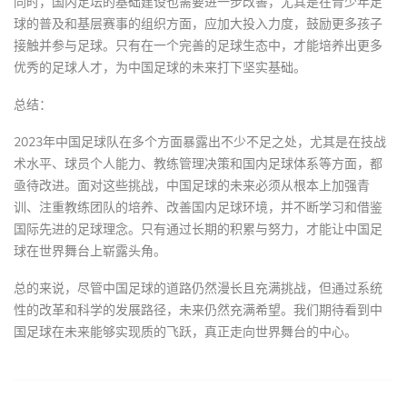
同时，国内足坛的基础建设也需要进一步改善，尤其是在青少年足
球的普及和基层赛事的组织方面，应加大投入力度，鼓励更多孩子
接触并参与足球。只有在一个完善的足球生态中，才能培养出更多
优秀的足球人才，为中国足球的未来打下坚实基础。
总结：
2023年中国足球队在多个方面暴露出不少不足之处，尤其是在技战
术水平、球员个人能力、教练管理决策和国内足球体系等方面，都
亟待改进。面对这些挑战，中国足球的未来必须从根本上加强青
训、注重教练团队的培养、改善国内足球环境，并不断学习和借鉴
国际先进的足球理念。只有通过长期的积累与努力，才能让中国足
球在世界舞台上崭露头角。
总的来说，尽管中国足球的道路仍然漫长且充满挑战，但通过系统
性的改革和科学的发展路径，未来仍然充满希望。我们期待看到中
国足球在未来能够实现质的飞跃，真正走向世界舞台的中心。