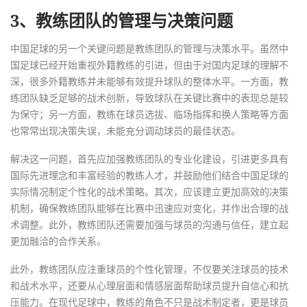
3、教练团队的管理与决策问题
中国足球的另一个关键问题是教练团队的管理与决策水平。虽然中
国足球已经开始重视外籍教练的引进，但由于对国内足球的理解不
深，很多外籍教练并未能够有效提升球队的整体水平。一方面，教
练团队缺乏足够的战术创新，导致球队在关键比赛中的表现总是较
为保守；另一方面，教练在球员选拔、临场指挥和换人策略等方面
也常常出现决策失误，未能充分调动球员的最佳状态。
解决这一问题，首先应加强教练团队的专业化建设，引进更多具有
国际先进理念和丰富经验的教练人才，并鼓励他们结合中国足球的
实际情况制定个性化的战术策略。其次，应该建立更加高效的决策
机制，确保教练团队能够在比赛中迅速应对变化，并作出合理的战
术调整。此外，教练团队还需要加强与球员的沟通与信任，建立起
更加融洽的合作关系。
此外，教练团队应注重球员的个性化管理，不仅要关注球员的技术
和战术水平，还要从心理层面和情感层面帮助球员提升自信心和抗
压能力。在现代足球中，教练的角色不只是战术制定者，更是球员