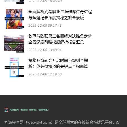
2025-12-09 10:46:48
全面解析武磊职业生涯璀璨传奇进程
与辉煌纪录深度揭秘之旅全景版
2025-12-09 09:17:43
欧冠与欧联第三名巅峰对决胜负走势
全景深度前瞻权威解析报告汇总
2025-12-08 13:48:34
揭秘冬窗转会开启时间与规则全解
析：你必须知道的关键点全指南篇
2025-12-08 12:19:50
九游会官网（web-j9yh.com）是全球最大的在线综合性娱乐平台，j9