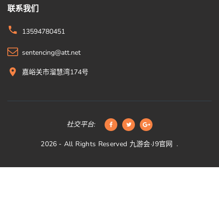
联系我们
13594780451
sentencing@att.net
嘉峪关市溜慧湾174号
社交平台:
2026
- All Rights Reserved
九游会·J9官网
.