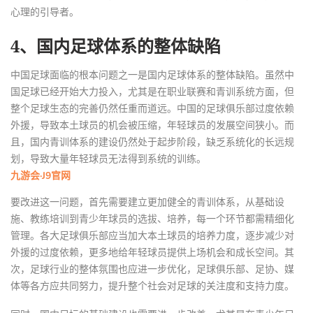
心理的引导者。
4、国内足球体系的整体缺陷
中国足球面临的根本问题之一是国内足球体系的整体缺陷。虽然中
国足球已经开始大力投入，尤其是在职业联赛和青训系统方面，但
整个足球生态的完善仍然任重而道远。中国的足球俱乐部过度依赖
外援，导致本土球员的机会被压缩，年轻球员的发展空间狭小。而
且，国内青训体系的建设仍然处于起步阶段，缺乏系统化的长远规
划，导致大量年轻球员无法得到系统的训练。
九游会·J9官网
要改进这一问题，首先需要建立更加健全的青训体系，从基础设
施、教练培训到青少年球员的选拔、培养，每一个环节都需精细化
管理。各大足球俱乐部应当加大本土球员的培养力度，逐步减少对
外援的过度依赖，更多地给年轻球员提供上场机会和成长空间。其
次，足球行业的整体氛围也应进一步优化，足球俱乐部、足协、媒
体等各方应共同努力，提升整个社会对足球的关注度和支持力度。