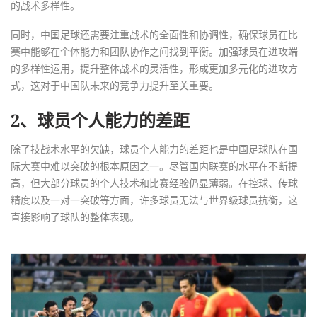
的战术多样性。
同时，中国足球还需要注重战术的全面性和协调性，确保球员在比
赛中能够在个体能力和团队协作之间找到平衡。加强球员在进攻端
的多样性运用，提升整体战术的灵活性，形成更加多元化的进攻方
式，这对于中国队未来的竞争力提升至关重要。
2、球员个人能力的差距
除了技战术水平的欠缺，球员个人能力的差距也是中国足球队在国
际大赛中难以突破的根本原因之一。尽管国内联赛的水平在不断提
高，但大部分球员的个人技术和比赛经验仍显薄弱。在控球、传球
精度以及一对一突破等方面，许多球员无法与世界级球员抗衡，这
直接影响了球队的整体表现。