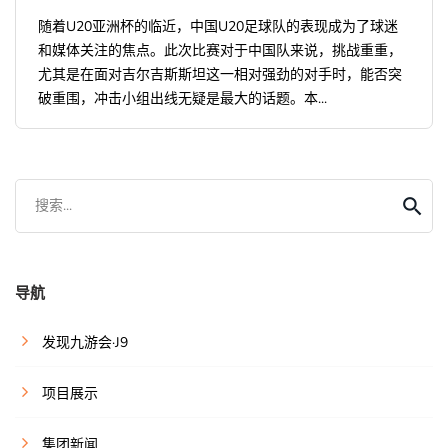
随着U20亚洲杯的临近，中国U20足球队的表现成为了球迷
和媒体关注的焦点。此次比赛对于中国队来说，挑战重重，
尤其是在面对吉尔吉斯斯坦这一相对强劲的对手时，能否突
破重围，冲击小组出线无疑是最大的话题。本...
搜索...
导航
发现九游会·J9
项目展示
集团新闻