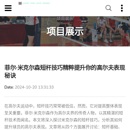
项目展示
菲尔·米克尔森短杆技巧精粹提升你的高尔夫表现
秘诀
Date
2024-10-20 13:31:33
在高尔夫运动中，短杆技巧常常被低估，然而，它对提高整体表现
至关重要。菲尔·米克尔森作为高尔夫界的传奇人物，以其精湛的短
杆技术而闻名。本文将深入探讨米克尔森的短杆技巧，分析其如何
提升球员的高尔夫表现。文章将从四个方面展开讨论：短杆基础、