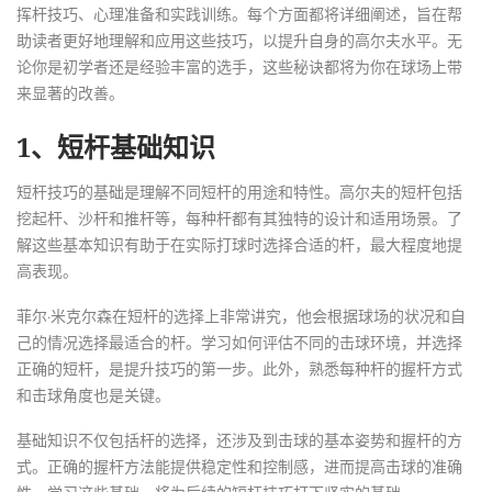
挥杆技巧、心理准备和实践训练。每个方面都将详细阐述，旨在帮
助读者更好地理解和应用这些技巧，以提升自身的高尔夫水平。无
论你是初学者还是经验丰富的选手，这些秘诀都将为你在球场上带
来显著的改善。
1、短杆基础知识
短杆技巧的基础是理解不同短杆的用途和特性。高尔夫的短杆包括
挖起杆、沙杆和推杆等，每种杆都有其独特的设计和适用场景。了
解这些基本知识有助于在实际打球时选择合适的杆，最大程度地提
高表现。
菲尔·米克尔森在短杆的选择上非常讲究，他会根据球场的状况和自
己的情况选择最适合的杆。学习如何评估不同的击球环境，并选择
正确的短杆，是提升技巧的第一步。此外，熟悉每种杆的握杆方式
和击球角度也是关键。
基础知识不仅包括杆的选择，还涉及到击球的基本姿势和握杆的方
式。正确的握杆方法能提供稳定性和控制感，进而提高击球的准确