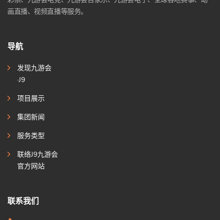
画直播、视频直播等服务。
导航
发现九游会
·J9
项目展示
集团新闻
服务类型
联络J9九游会
官方网站
联系我们