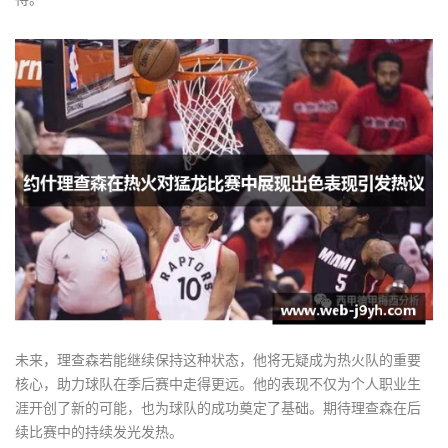
未来，理查森若能继续保持这种状态，他将无疑成为热火队的重要
核心，助力球队在季后赛中走得更远。他的表现不仅为个人职业生
涯开创了新的可能，也为球队的成功奠定了基础。期待理查森在后
续比赛中的持续发光发热。