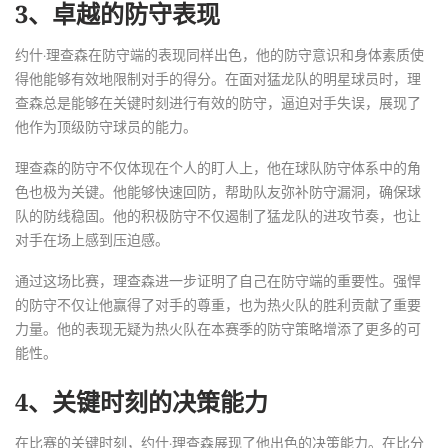
3、卓越的防守表现
约什·理查森在防守端的表现同样出色，他的防守意识和身体素质使
得他能够有效地限制对手的得分。在面对猛龙队的明星球员时，理
查森总是能够在关键时刻进行有效的防守，逼迫对手失误，展现了
他作为顶级防守球员的能力。
理查森的防守不仅体现在个人的盯人上，他在球队防守体系中的角
色也极为关键。他能够快速回防，帮助队友弥补防守漏洞，确保球
队的防线稳固。他的积极防守不仅遏制了猛龙队的进攻节奏，也让
对手在场上感到压迫感。
通过这场比赛，理查森进一步证明了自己在防守端的重要性。强悍
的防守不仅让他赢得了对手的尊重，也为热火队的胜利贡献了重要
力量。他的表现无疑为热火队在本赛季的防守策略增添了更多的可
能性。
4、关键时刻的决策能力
在比赛的关键时刻，约什·理查森展现了他出色的决策能力。在比分