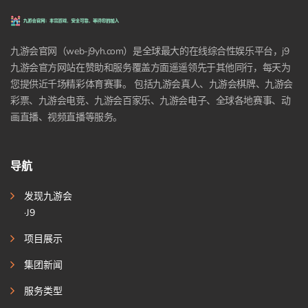
九游会官网（web-j9yh.com）是全球最大的在线综合性娱乐平台，j9
九游会官方网站在赞助和服务覆盖方面遥遥领先于其他同行，每天为
您提供近千场精彩体育赛事。 包括九游会真人、九游会棋牌、九游会
彩票、九游会电竞、九游会百家乐、九游会电子、全球各地赛事、动
画直播、视频直播等服务。
导航
发现九游会
·J9
项目展示
集团新闻
服务类型