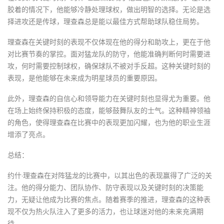
胶着的情况下，他能够冷静处理球权，做出明智的选择。无论是选
择进攻还是传球，理查森总是能以最佳方式帮助球队稳住局势。
理查森在关键时刻的表现不仅体现在他的得分和助攻上，更在于他
对比赛节奏的掌控。面对猛龙队的防守，他能准确判断何时需要进
攻，何时需要控制球权，确保球队不被对手反超。这种关键时刻的
表现，是他能够在未来成为明星球员的重要原因。
此外，理查森的自信心和领导能力在关键时刻也显得尤为重要。他
在场上始终保持积极的态度，能够鼓舞队友的士气。这种精神领袖
的角色，使得理查森在比赛中的表现更加闪耀，也为他的职业生涯
增添了亮点。
总结：
约什·理查森在对阵猛龙的比赛中，以其出色的表现赢得了广泛的关
注。他的得分能力、团队协作、防守表现以及关键时刻的决策能
力，无疑让他成为比赛的焦点。随着赛季的推进，理查森的这种表
现不仅为热火队注入了更多的活力，也让球迷对他的未来充满期
待。