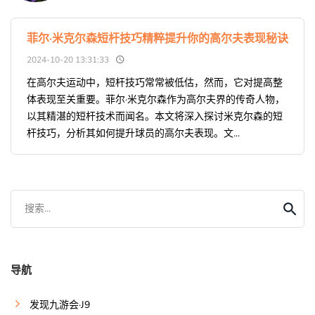
菲尔·米克尔森短杆技巧精粹提升你的高尔夫表现秘诀
2024-10-20 13:31:33
在高尔夫运动中，短杆技巧常常被低估，然而，它对提高整
体表现至关重要。菲尔·米克尔森作为高尔夫界的传奇人物，
以其精湛的短杆技术而闻名。本文将深入探讨米克尔森的短
杆技巧，分析其如何提升球员的高尔夫表现。文...
搜索...
导航
发现九游会·J9