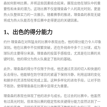
森如何影响比赛，并将这些因素结合起来，展现出他在球队中的重
要性和未来的潜力。这场比赛不仅是理查森个人的高光时刻，更是
热火队整体实力的一次展示。随着赛季的推进，理查森的表现无疑
将成为热火队能否在季后赛中走得更远的关键因素。
1、出色的得分能力
约什·理查森在对阵猛龙的比赛中表现出色，他的得分能力令人印象
深刻。他在比赛中不仅频繁突破，还在外线命中多个三分球，成为
球队的主要得分来源。理查森的投篮手感极佳，尤其是在比赛的关
键时刻，他的得分为热火队奠定了胜利的基础。
此外，理查森的得分不仅限于外线，他还通过灵活的切入和快速的
反击得分。他能够在防守球员的紧逼下保持冷静，利用运球的变化
和脚步的灵活性轻松完成上篮。这种多样化的进攻手段，让对手防
不胜防，使得理查森在比赛中显得尤为重要。
理查森的表现也体现了他的进步与成长。在过去的比赛中，他虽然
有过高光时刻，但本场比赛的稳定性和关键得分能力显然达到了一