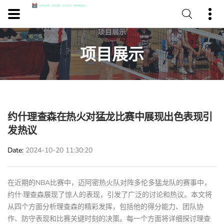
项目展示
约什理查森在热火对猛龙比赛中展现出色表现引
发热议
Date
2024-10-20 11:30:20
在近期的NBA比赛中，迈阿密热火队对阵多伦多猛龙队的赛事中，
约什·理查森展现了惊人的表现，引发了广泛的讨论和热议。本文将
从四个方面分析理查森的精彩发挥，包括他的得分能力、团队协
作、防守表现和比赛关键时刻的决策。每一个方面将详细探讨理查