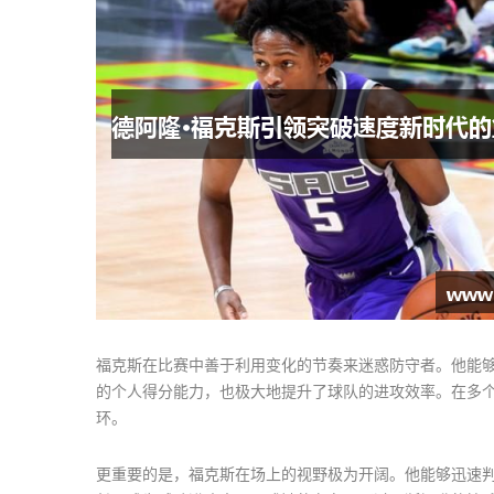
福克斯在比赛中善于利用变化的节奏来迷惑防守者。他能
的个人得分能力，也极大地提升了球队的进攻效率。在多
环。
更重要的是，福克斯在场上的视野极为开阔。他能够迅速