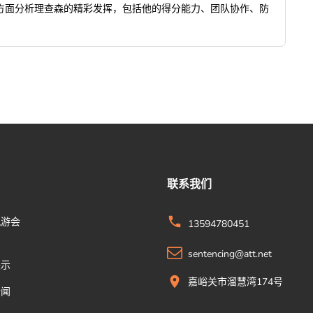
方面分析理查森的精彩发挥，包括他的得分能力、团队协作、防
联系我们
九游会
13594780451
sentencing@att.net
展示
嘉峪关市溜慧湾174号
新闻