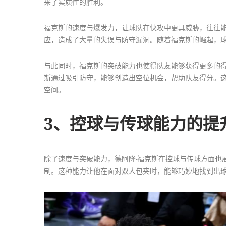
来了实质性的胜利。
福克斯的速度与爆发力，让球队在快攻中更具威胁，往往
应，造成了大量的失误与防守漏洞。随着福克斯的崛起，
与此同时，福克斯的突破能力也使得队友能够获得更多的
斯通过吸引防守，能够创造出空位机会，帮助队友得分。
空间。
3、控球与传球能力的提
除了速度与突破能力，德阿隆·福克斯在控球与传球方面也
制。这种能力让他在面对双人包夹时，能够巧妙地找到出