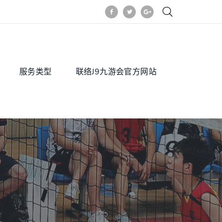
服务类型
联络J9九游会官方网站