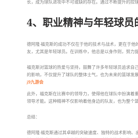
长，成为球队进攻中不可或缺的存在。通过不断提升的控
4、职业精神与年轻球员
德阿隆·福克斯的成功不仅在于他的技术与战术，更在于他
友，尤其是年轻球员。在训练中，他总是以身作则，努力
福克斯对篮球的热爱与坚持，鼓舞了许多年轻球员追求自
的影响，不仅提升了球队的整体士气，也为未来的篮球发
j9九游会
此外，福克斯在比赛中的领导力，使得他在球队中扮演着
领导才能。这种精神不仅影响着他身边的队友，也为整个
总结：
德阿隆·福克斯通过其卓越的突破速度、独特的战术影响、