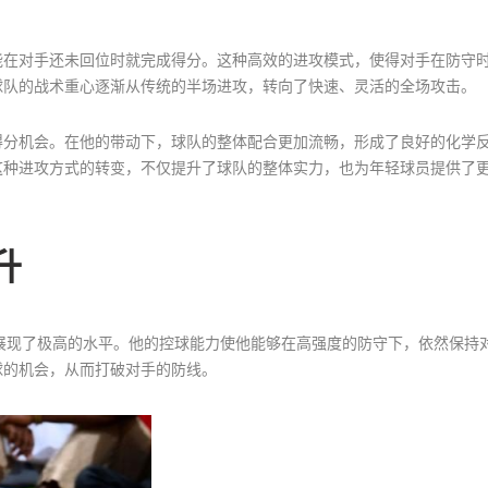
能在对手还未回位时就完成得分。这种高效的进攻模式，使得对手在防守
球队的战术重心逐渐从传统的半场进攻，转向了快速、灵活的全场攻击。
得分机会。在他的带动下，球队的整体配合更加流畅，形成了良好的化学
这种进攻方式的转变，不仅提升了球队的整体实力，也为年轻球员提供了
升
展现了极高的水平。他的控球能力使他能够在高强度的防守下，依然保持
球的机会，从而打破对手的防线。