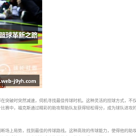
够在突破时突然减速，伺机寻找最佳传球时机。这种灵活的控球方式，不
个比赛中，福克斯通过精彩的助攻帮助队友获得轻松得分，成为球队进攻
判断场上局势，找到最佳的传球路线。这种高效的传球能力，使得他的助