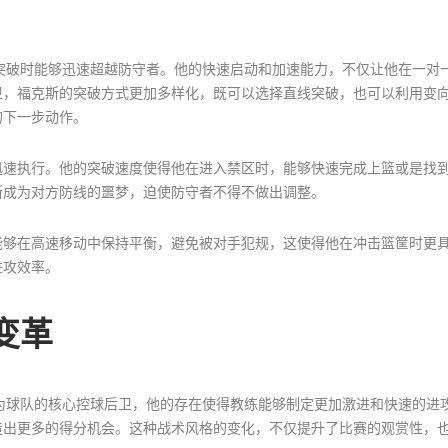
突破时能够迅速超越防守者。他的快速启动和加速能力，不仅让他在一对
卫，福克斯的突破方式更加多样化，既可以选择直线突破，也可以利用变
的下一步动作。
迅速执行。他的突破速度使得他在进入禁区时，能够快速完成上篮或是找
斯成为对方防线的噩梦，迫使防守者不得不做出调整。
能够在高速移动中保持平衡，避免被对手犯规，这使得他在冲击篮筐时更
进攻效率。
变革
为球队的核心控球后卫，他的存在使得教练能够制定更加激进和快速的进
造出更多的得分机会。这种战术风格的变化，不仅提升了比赛的观赏性，