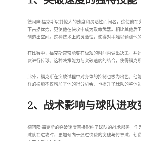
德阿隆·福克斯以其惊人的速度和灵活性而闻名，这使他在
下占据优势，更使他在快攻中成为致命武器。相比其他后
创造出空间。这种技术上的灵活性，使得对手难以预测他
在比赛中，福克斯常常能够在极短的时间内做出决策，并
友进行传球。这种决策能力与突破速度的结合，使得福克
此外，福克斯在突破过程中对身体的控制也极为出色。他
样的技能不仅增加了他的得分机会，也提升了球队的整体
2、战术影响与球队进攻
德阿隆·福克斯的突破速度直接影响了球队的战术部署。作
球队在进攻时，更加倾向于通过快速的突破与传导球，创