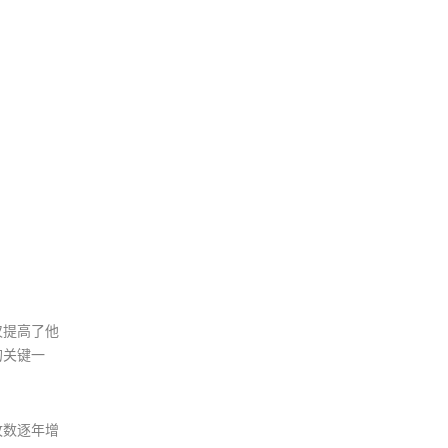
仅提高了他
的关键一
攻数逐年增